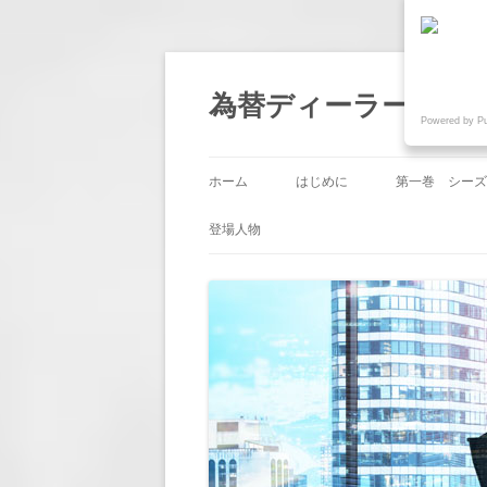
為替ディーラー物語『
Powered by P
ホーム
はじめに
第一巻 シーズ
第1回 「帰国
登場人物
第2回 「業務
第3回 「嫉み
第4回 「人事
第5回 「節目
第6回 「意地