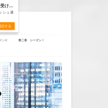
バンカー物語『ディーラーは死なず』から通知を受け取る
ッシュ通
購読する
ズンⅣ
第二巻 シーズンⅠ
沖田の帰国」
第二巻 第1回 「休暇明け」
東城の賭け」
第二巻 第2回 「頭取の計らい」
杞憂か事実か」
第二巻 第3回 「YOU’RE FIRED」
久々のＴＶ出演」
第二巻 第4回 「ヘンリー・ハド
ソンの悲劇」
失われた方向感」
第二巻 第5回 「墓前に誓う」
岬の決意」
第二巻 第6回 「古傷」