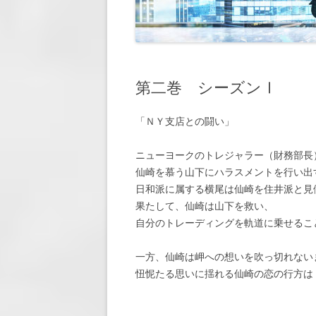
第7回 「懸
第8回 「休暇
第9回 「再会
第二巻 シーズンⅠ
第10回 「約
「ＮＹ支店との闘い」
第11回 「脅
第12回 「大
ニューヨークのトレジャラー（財務部長
仙崎を慕う山下にハラスメントを行い出
第13回 「窮
日和派に属する横尾は仙崎を住井派と見
果たして、仙崎は山下を救い、
第14回 「敵
自分のトレーディングを軌道に乗せるこ
第15回 「近
一方、仙崎は岬への想いを吹っ切れない
第16回 「会
忸怩たる思いに揺れる仙崎の恋の行方は
第17回 「顧