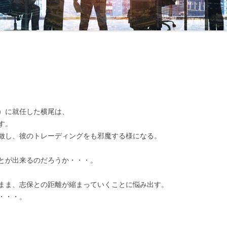
念と再決意」
第24回 「甦った相場感」
第43回 「旅立ち」
第52回 「
」
第25回 「勝負のとき」
第44回 「新年度」
第53回 「
」
第26回 「承諾」
第45回 「誘い」
第54回 「
束」
第27回 「ＭＯＦからの確認」
第55回 「
し」
第28回 「不意打ちの電話」
第56回 「
ル」
企業とのトラブル」
第29回 「ホリデーシーズン」
）に就任した横尾は、
第57回 「
す。
地」
第30回 「語られた真実」
做し、彼のトレーディングをも邪魔する様になる。
第58回 「
の中の味方」
第31回 「新たな問題」
とが出来るのだろうか・・・。
第59回 
づく9月末」
第32回 「志保の悩み」
第60回 「
まま、志保との距離が縮まっていくことに悩み出す。
えなくなった二人」
第33回 「崩れたドル」
・・・。
客の含み損」
第34回 「110円を割れたドル」