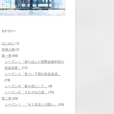
それぞれの道」
第二巻 第7回 「人選」
ニューヨークへ」
第二巻 第8回 「戦略会議」
山下との再会」
第二巻 第9回 「戦いを控えて」
カテゴリー
焦り」
第二巻 第10回 「横尾の出張」
はじめに
(1)
ミッドタウン・トンネ
登場人物
(1)
第二巻 第11回 「情報操作」
第一巻
(60)
リクルーティング」
第二巻 第12回 「証言を求めて」
シーズンⅠ「落ち込んだ国際金融本部の
収益改善」
(17)
挑戦」
第二巻 第13回 「内通者」
シーズンⅡ「危うい下期の収益達成」
(19)
「岬の旅立ち」
第二巻 第14回 「財務省からの呼
シーズンⅢ「春を前にして」
(9)
び出し」
台風の後」
シーズンⅣ「それぞれの道」
(15)
第二巻 第15回 「査問会議」
第二巻
(20)
シーズンⅠ 「ＮＹ支店との闘い」
(20)
第二巻 第16回 「崩れた証拠隠
滅」