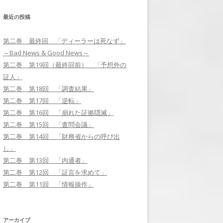
最近の投稿
第二巻 第17回 「逆転」
第二巻 最終回 「ディーラーは死なず」
第二巻 第18回 「調査結果」
～Bad News & Good News～
第二巻 第19回（最終回前） 「予
第二巻 第19回（最終回前） 「予想外の
想外の証人」
証人」
第二巻 第18回 「調査結果」
第二巻 最終回 「ディーラーは死
第二巻 第17回 「逆転」
なず」～BAD NEWS & GOOD
第二巻 第16回 「崩れた証拠隠滅」
NEWS～
第二巻 第15回 「査問会議」
第二巻 第14回 「財務省からの呼び出
し」
第二巻 第13回 「内通者」
第二巻 第12回 「証言を求めて」
第二巻 第11回 「情報操作」
アーカイブ