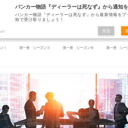
バンカー物語『ディーラーは死なず』から最新情報をプ
知で受け取りましょう！
ディーラーは死なず』 仙崎 了
拒否
ush7
コ
ン
ンⅠ
第一巻 シーズンⅡ
第一巻 シーズンⅢ
第一巻 シー
テ
ン
ツ
祝い」
第18回 「ミーティング」
第37回 「途絶えた連絡」
第46回 「
へ
ス
キ
命令」
第19回 「一件落着」
第38回 「失踪」
第47回 「
ッ
プ
」
第20回 「下がらないドル」
第39回 「雪夜のしじま」
第48回 「
」
第21回 「財務省からの電話」
第40回 「左遷」
第49回 「
のとき」
第22回 「迷路」
第41回 「春来たれり」
第50回 「
」
第23回 「解け出した謎」
第42回 「山下を襲う知らざる敵」
第51回 「