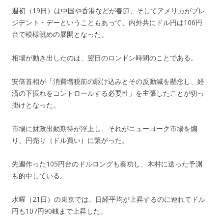
週初（19日）は中国や香港などが春節、そしてアメリカがプレ
ジデント・デーということもあって、内外共にドル円は106円
台で模様眺めの展開となった。
相場が動き出したのは、翌日のロンドン時間のことである。
安倍首相が「消費増税前の駆け込みとその反動減を懸念し、経
済の下振れをコントロールする必要性」を主張したことが切っ
掛けとなった。
市場に財政出動期待が浮上し、それがニューヨーク市場を煽
り、円売り（ドル買い）に繋がった。
先週作った105円台のドルロングも奏功し、木村に送った予測
も的中している。
水曜（21日）の東京では、日経平均が上昇するのに連れてドル
円も107円90銭まで上昇した。