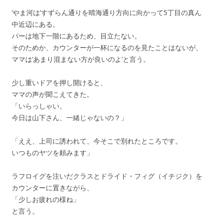
‘やま河は’すずらん通りを晴海通り方向に向かって5丁目の真ん
中近辺にある。
バーは地下一階にあるため、目立たない。
そのためか、カウンターが一杯になるのを見たことはないが、
ママは‘あまり混まない方が良いのよ’と言う。
少し重いドアを押し開けると、
ママの声が聞こえてきた。
「いらっしゃい。
今日は山下さん、一緒じゃないの？」
「ええ、上司に誘われて、今そこで別れたところです。
いつものヤツを頼みます」
ラフロイグを注いだクラスとドライド・フィグ（イチジク）を
カウンターに置きながら、
「少しお疲れの様ね」
と言う。