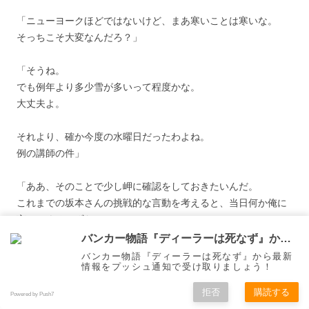
「ニューヨークほどではないけど、まあ寒いことは寒いな。
そっちこそ大変なんだろ？」
「そうね。
でも例年より多少雪が多いって程度かな。
大丈夫よ。
それより、確か今度の水曜日だったわよね。
例の講師の件」
「ああ、そのことで少し岬に確認をしておきたいんだ。
これまでの坂本さんの挑戦的な言動を考えると、当日何か俺に
言ってくるはずだ。
勉強会中であれば質問で論破しようとするだろうし、その後で
バンカー物語『ディーラーは死なず』から通知を受け取る
あれば君との関係で絡んでくるかもしれない。
バンカー物語『ディーラーは死なず』から最新
情報をプッシュ通知で受け取りましょう！
何としても俺を打ち負かすつもりで臨んでくると思う。
拒否
購読する
Powered by Push7