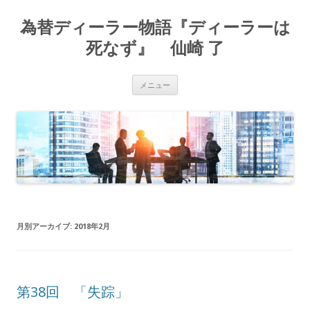
為替ディーラー物語『ディーラーは
死なず』 仙崎 了
コ
メニュー
ン
テ
ン
ツ
へ
ス
キ
ッ
プ
月別アーカイブ:
2018年2月
第38回 「失踪」