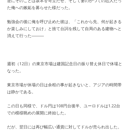
逆にそのことは坂本を苛立たせ、そして妻のかつての恋人だっ
た俺への嫉妬を募らせた様だった。
勉強会の後に俺を呼び止めた彼は、「これから先、何が起きる
か楽しみにしておけ」と捨て台詞を残して自局のある建物へと
消えて行った―――
週初（12日）の東京市場は建国記念日の振り替え休日で休場と
なった。
東京市場が休場の日は余程の事が起きないと、アジアの時間帯
は静かである。
この日も同様で、ドル円は108円台後半、ユーロドルは1.22台
での模様眺めの展開に終始した。
だが、翌日には再び幅広い通貨に対してドルが売られ出した。