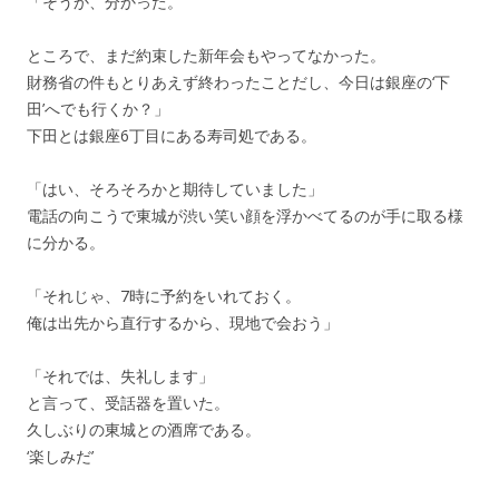
「そうか、分かった。
ところで、まだ約束した新年会もやってなかった。
財務省の件もとりあえず終わったことだし、今日は銀座の‘下
田’へでも行くか？」
下田とは銀座6丁目にある寿司処である。
「はい、そろそろかと期待していました」
電話の向こうで東城が渋い笑い顔を浮かべてるのが手に取る様
に分かる。
「それじゃ、7時に予約をいれておく。
俺は出先から直行するから、現地で会おう」
「それでは、失礼します」
と言って、受話器を置いた。
久しぶりの東城との酒席である。
‘楽しみだ’