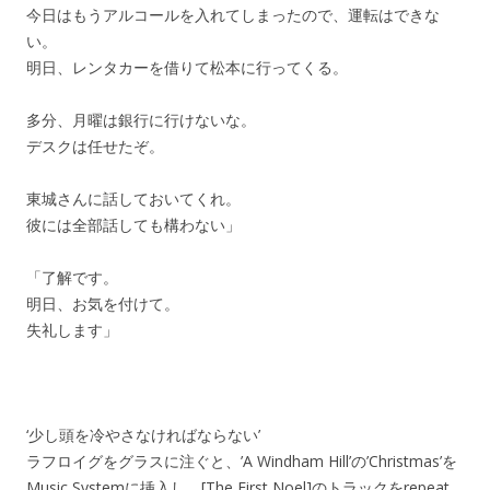
今日はもうアルコールを入れてしまったので、運転はできな
い。
明日、レンタカーを借りて松本に行ってくる。
多分、月曜は銀行に行けないな。
デスクは任せたぞ。
東城さんに話しておいてくれ。
彼には全部話しても構わない」
「了解です。
明日、お気を付けて。
失礼します」
‘少し頭を冷やさなければならない’
ラフロイグをグラスに注ぐと、’A Windham Hill’の’Christmas’を
Music Systemに挿入し、[The First Noel]のトラックをrepeat