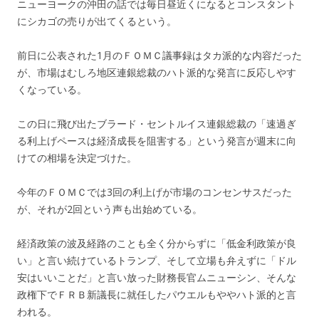
ニューヨークの沖田の話では毎日昼近くになるとコンスタント
にシカゴの売りが出てくるという。
前日に公表された1月のＦＯＭＣ議事録はタカ派的な内容だった
が、市場はむしろ地区連銀総裁のハト派的な発言に反応しやす
くなっている。
この日に飛び出たブラード・セントルイス連銀総裁の「速過ぎ
る利上げペースは経済成長を阻害する」という発言が週末に向
けての相場を決定づけた。
今年のＦＯＭＣでは3回の利上げが市場のコンセンサスだった
が、それが2回という声も出始めている。
経済政策の波及経路のことも全く分からずに「低金利政策が良
い」と言い続けているトランプ、そして立場も弁えずに「ドル
安はいいことだ」と言い放った財務長官ムニューシン、そんな
政権下でＦＲＢ新議長に就任したパウエルもややハト派的と言
われる。