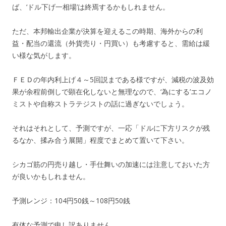
ば、‘ドル下げ一相場’は終焉するかもしれません。
ただ、本邦輸出企業が決算を迎えるこの時期、海外からの利
益・配当の還流（外貨売り・円買い）も考慮すると、需給は緩
い様な気がします。
ＦＥＤの年内利上げ４～5回説まである様ですが、減税の波及効
果が余程前倒しで顕在化しないと無理なので、‘為にする’エコノ
ミストや自称ストラテジストの話に過ぎないでしょう。
それはそれとして、予測ですが、一応「ドルに下方リスクが残
るなか、揉み合う展開」程度でまとめて置いて下さい。
シカゴ筋の円売り越し・手仕舞いの加速には注意しておいた方
が良いかもしれません。
予測レンジ：104円50銭～108円50銭
有体な予測で申し訳ありません。