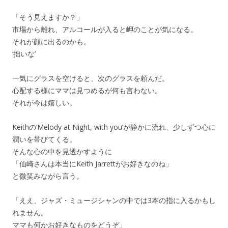
「そう見えますか？」
市場から離れ、アルコールが入ると岬のことが気になる。
それが顔に出るのかも。
‘拙いな’
一気にグラスを空けると、次のグラスを頼んだ。
心配する様にママは見つめるが何も言わない。
それが今は嬉しい。
Keithの’Melody at Night, with you’が静かに流れ、少しずつ心に
潤いを帯びてくる。
そんな心の中を見透かすように
「仙崎さんは本当にKeith Jarrettがお好きなのね」
と微笑みながら言う。
「ええ、ジャズ・ミュージシャンの中では3本の指に入るかもし
れません。
ママも何かお好きなものをどうぞ」