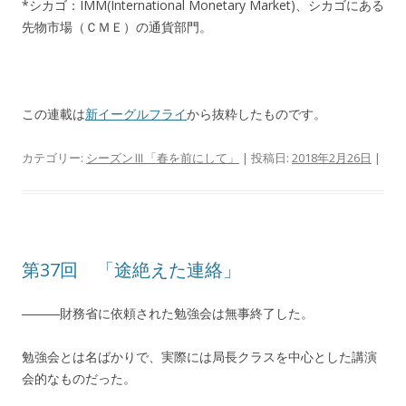
*シカゴ：IMM(International Monetary Market)、シカゴにある
先物市場（ＣＭＥ）の通貨部門。
この連載は
新イーグルフライ
から抜粋したものです。
カテゴリー:
シーズンⅢ「春を前にして」
| 投稿日:
2018年2月26日
|
第37回 「途絶えた連絡」
―――財務省に依頼された勉強会は無事終了した。
勉強会とは名ばかりで、実際には局長クラスを中心とした講演
会的なものだった。