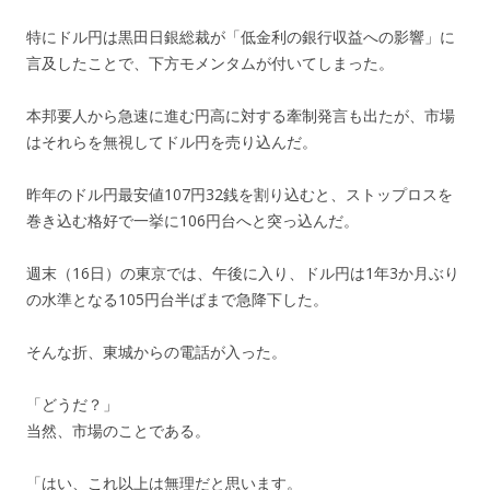
特にドル円は黒田日銀総裁が「低金利の銀行収益への影響」に
言及したことで、下方モメンタムが付いてしまった。
本邦要人から急速に進む円高に対する牽制発言も出たが、市場
はそれらを無視してドル円を売り込んだ。
昨年のドル円最安値107円32銭を割り込むと、ストップロスを
巻き込む格好で一挙に106円台へと突っ込んだ。
週末（16日）の東京では、午後に入り、ドル円は1年3か月ぶり
の水準となる105円台半ばまで急降下した。
そんな折、東城からの電話が入った。
「どうだ？」
当然、市場のことである。
「はい、これ以上は無理だと思います。