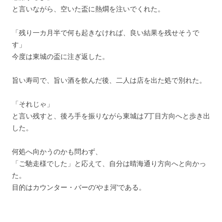
と言いながら、空いた盃に熱燗を注いでくれた。
「残り一カ月半で何も起きなければ、良い結果を残せそうで
す」
今度は東城の盃に注ぎ返した。
旨い寿司で、旨い酒を飲んだ後、二人は店を出た処で別れた。
「それじゃ」
と言い残すと、後ろ手を振りながら東城は7丁目方向へと歩き出
した。
何処へ向かうのかも問わず、
「ご馳走様でした」と応えて、自分は晴海通り方向へと向かっ
た。
目的はカウンター・バーの‘やま河’である。