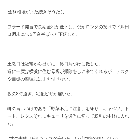
‘金利相場がまだ続きそうだな’
ブラード発言で長期金利が低下し、俄かロングの投げでドル円
は週末に106円台半ばへと下落した。
土曜日は社宅から出ずに、終日片づけに徹した。
週に一度は横浜に住む母親が掃除をしに来てくれるが、デスク
や書棚の整理には手を付けない。
夜の8時過ぎ、宅配ピザが届いた。
岬の言いつけである「野菜不足に注意」を守り、キャベツ、ト
マト、レタスそれにキューリを適当に切って粉引の中鉢に入れ
た。
7寸の中鉢は粉引で人気の高いらしい花岡隆の作だという。