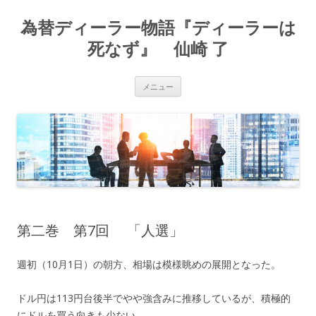
為替ディーラー物語『ディーラーは
死なず』 仙崎 了
コ
メニュー
ン
テ
ン
ツ
へ
ス
キ
ッ
プ
第二巻 第7回 「人選」
週初（10月1日）の朝方、相場は模様眺めの展開となった。
ドル円は113円台後半でやや強含みに推移しているが、積極的
にドルを買う向きも少ない。