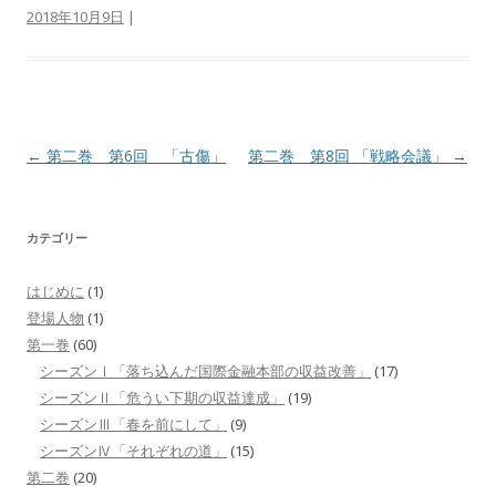
2018年10月9日
|
投
←
第二巻 第6回 「古傷」
第二巻 第8回 「戦略会議」
→
稿
ナ
カテゴリー
ビ
ゲ
はじめに
(1)
ー
登場人物
(1)
シ
第一巻
(60)
シーズンⅠ「落ち込んだ国際金融本部の収益改善」
(17)
ョ
シーズンⅡ「危うい下期の収益達成」
(19)
ン
シーズンⅢ「春を前にして」
(9)
シーズンⅣ「それぞれの道」
(15)
第二巻
(20)