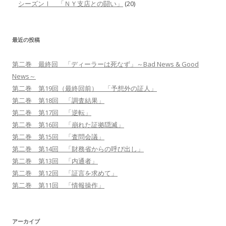
シーズンⅠ 「ＮＹ支店との闘い」
(20)
最近の投稿
第二巻 最終回 「ディーラーは死なず」～Bad News & Good
News～
第二巻 第19回（最終回前） 「予想外の証人」
第二巻 第18回 「調査結果」
第二巻 第17回 「逆転」
第二巻 第16回 「崩れた証拠隠滅」
第二巻 第15回 「査問会議」
第二巻 第14回 「財務省からの呼び出し」
第二巻 第13回 「内通者」
第二巻 第12回 「証言を求めて」
第二巻 第11回 「情報操作」
アーカイブ