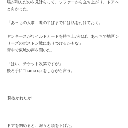
場が和んだのを見計らって、ソファーから立ち上がり、ドアへ
と向かった。
「あっちの人事、週の半ばまでには話を付けておく。
ヤンキースがワイルドカードを勝ち上がれば、あっちで地区シ
リーズのボストン戦にありつけるかもな」
背中で東城の声を聞いた。
「はい、チケット次第ですが」
後ろ手にThumb up をしながら言う。
‘見抜かれたか’
ドアを閉めると、深々と頭を下げた。