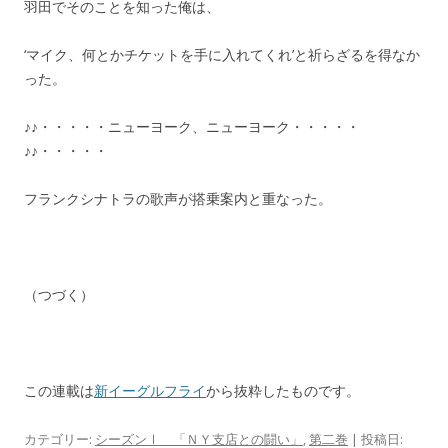
羽田でそのことを知った俺は、
‘マイク、何とかチケットを手に入れてくれ’と祈らざるを得なか
った。
♪♪・・・・・ニューヨーク、ニューヨーク・・・・・
♪♪・・・・・
フランクシナトラの歌声が搭乗案内と重なった。
（つづく）
この連載は
新イーグルフライ
から抜粋したものです。
カテゴリー:
シーズンⅠ 「ＮＹ支店との闘い」
,
第二巻
| 投稿日: