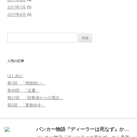
2017年7月
(5)
2017年6月
(5)
検
索
:
人気の記事
はじめに
第1回 「帰国祝い」
第40回 「左遷」
第21回 「財務省からの電話」
第2回 「業務命令」
41
購読する
バンカー物語『ディーラーは死なず』から通知を受け取る