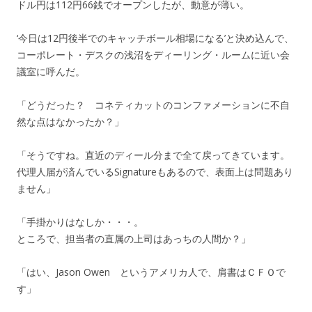
ドル円は112円66銭でオープンしたが、動意が薄い。
‘今日は12円後半でのキャッチボール相場になる’と決め込んで、
コーポレート・デスクの浅沼をディーリング・ルームに近い会
議室に呼んだ。
「どうだった？ コネティカットのコンファメーションに不自
然な点はなかったか？」
「そうですね。直近のディール分まで全て戻ってきています。
代理人届が済んでいるSignatureもあるので、表面上は問題あり
ません」
「手掛かりはなしか・・・。
ところで、担当者の直属の上司はあっちの人間か？」
「はい、Jason Owen というアメリカ人で、肩書はＣＦＯで
す」