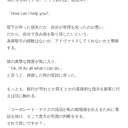
「How can I help you?」
部下が作った損失だが、自分が管理を怠ったのが悪い。
だから、自分で含み損を取り戻したいという。
為替取引の経験はないが、アドヴァイスしてくれないかと懇願
する。
彼の真摯な態度が気に入り、
「Ok, I’ll do all what I can do.」
と言うと、挨拶した時の笑顔に戻った。
もっとも、銀行が’売れとか買え’とかの直接的な指示を顧客に行
えば法に触れる。
「コーポレート・デスクの浅沼が私の相場感を伝えるために電
話を掛け、そこで貴方が売買の判断をする。
それで良いですか？」