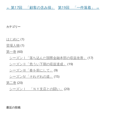
投
←
第17回 「顧客の含み損」
第19回 「一件落着」
→
稿
ナ
カテゴリー
ビ
ゲ
はじめに
(1)
ー
登場人物
(1)
シ
第一巻
(60)
シーズンⅠ「落ち込んだ国際金融本部の収益改善」
(17)
ョ
シーズンⅡ「危うい下期の収益達成」
(19)
ン
シーズンⅢ「春を前にして」
(9)
シーズンⅣ「それぞれの道」
(15)
第二巻
(20)
シーズンⅠ 「ＮＹ支店との闘い」
(20)
最近の投稿