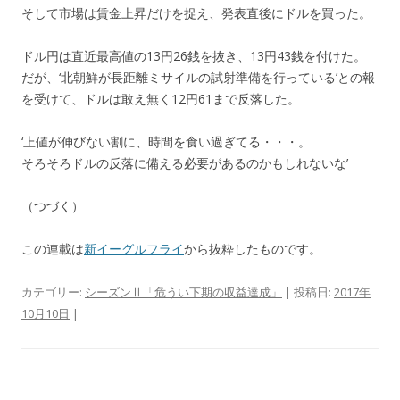
そして市場は賃金上昇だけを捉え、発表直後にドルを買った。
ドル円は直近最高値の13円26銭を抜き、13円43銭を付けた。
だが、‘北朝鮮が長距離ミサイルの試射準備を行っている’との報
を受けて、ドルは敢え無く12円61まで反落した。
‘上値が伸びない割に、時間を食い過ぎてる・・・。
そろそろドルの反落に備える必要があるのかもしれないな’
（つづく）
この連載は
新イーグルフライ
から抜粋したものです。
カテゴリー:
シーズンⅡ「危うい下期の収益達成」
| 投稿日:
2017年
10月10日
|