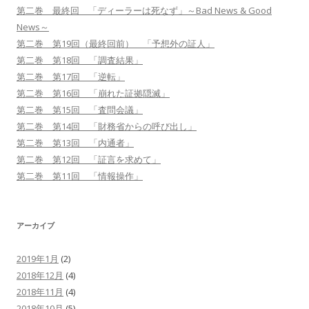
第二巻 最終回 「ディーラーは死なず」～Bad News & Good
News～
第二巻 第19回（最終回前） 「予想外の証人」
第二巻 第18回 「調査結果」
第二巻 第17回 「逆転」
第二巻 第16回 「崩れた証拠隠滅」
第二巻 第15回 「査問会議」
第二巻 第14回 「財務省からの呼び出し」
第二巻 第13回 「内通者」
第二巻 第12回 「証言を求めて」
第二巻 第11回 「情報操作」
アーカイブ
2019年1月
(2)
2018年12月
(4)
2018年11月
(4)
2018年10月
(5)