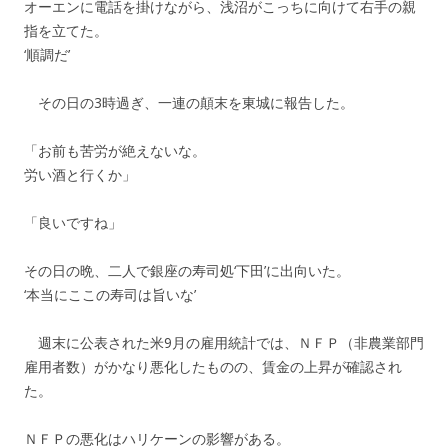
オーエンに電話を掛けながら、浅沼がこっちに向けて右手の親
指を立てた。
‘順調だ’
その日の3時過ぎ、一連の顛末を東城に報告した。
「お前も苦労が絶えないな。
労い酒と行くか」
「良いですね」
その日の晩、二人で銀座の寿司処‘下田’に出向いた。
‘本当にここの寿司は旨いな’
週末に公表された米9月の雇用統計では、ＮＦＰ（非農業部門
雇用者数）がかなり悪化したものの、賃金の上昇が確認され
た。
ＮＦＰの悪化はハリケーンの影響がある。