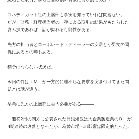
コネティカット社の上層部も事実を知っていれば問題ない。
だが、財務・経理担当者の一存による取引の結果がもたらした
含み損であれば、話が拗れる可能性がある。
先方の担当者とコーポレート・ディーラーの安居とが男女の関
係にあるとの噂もある。
猶予はならない状況だ。
今回の件はＪＭＩが一方的に理不尽な要求を突き付けてきた問
題とは話が違う。
早急に先方の上層部に会う必要がある―――
週初2日の朝方に公表された日銀短観は大企業製造業のＤＩが
4期連続の改善となったが、為替市場への影響は限定的だった。