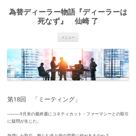
為替ディーラー物語『ディーラーは
死なず』 仙崎 了
コ
メニュー
ン
テ
ン
ツ
へ
ス
キ
ッ
プ
第18回 「ミーティング」
―――9月末の最終週にコネティカット・ファーマシーとの取引
に疑問が生じた。
急増した取引、膨らむ含み損の背景に何があるのか？