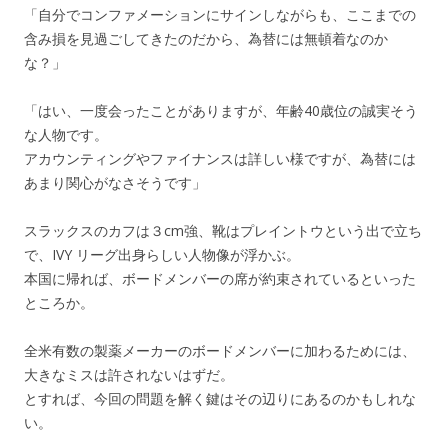
「自分でコンファメーションにサインしながらも、ここまでの
含み損を見過ごしてきたのだから、為替には無頓着なのか
な？」
「はい、一度会ったことがありますが、年齢40歳位の誠実そう
な人物です。
アカウンティングやファイナンスは詳しい様ですが、為替には
あまり関心がなさそうです」
スラックスのカフは３cm強、靴はプレイントウという出で立ち
で、IVY リーグ出身らしい人物像が浮かぶ。
本国に帰れば、ボードメンバーの席が約束されているといった
ところか。
全米有数の製薬メーカーのボードメンバーに加わるためには、
大きなミスは許されないはずだ。
とすれば、今回の問題を解く鍵はその辺りにあるのかもしれな
い。