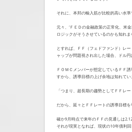
それに、本邦の輸入筋が比較的高い水準
元々、‘ＦＥＤの金融政策の正常化、米
ロジックがそうさせているのかも知れま
とすれば、ＦＦ（フェドファンド）レー
ャップが問題視され出した場合、ドル円
ＦＯＭＣメンバーが想定しているＦＦ誘導目
すから、誘導目標の上げ余地は知れてい
「つまり、超長期の趨勢としてＦＦレー
だから、延々とＦＦレートの誘導目標を
確か9月時点で来年のＦＦの見通しは2.1
それが現実となれば、現状の10年債利