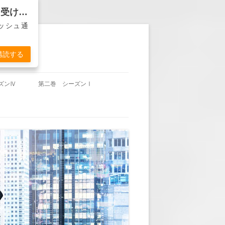
バンカー物語『ディーラーは死なず』から通知を受け取る
ッシュ通
購読する
ズンⅣ
第二巻 シーズンⅠ
沖田の帰国」
第二巻 第1回 「休暇明け」
東城の賭け」
第二巻 第2回 「頭取の計らい」
杞憂か事実か」
第二巻 第3回 「YOU’RE FIRED」
久々のＴＶ出演」
第二巻 第4回 「ヘンリー・ハド
ソンの悲劇」
失われた方向感」
第二巻 第5回 「墓前に誓う」
岬の決意」
第二巻 第6回 「古傷」