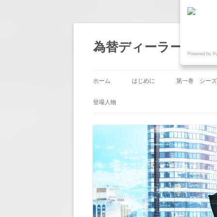
為替ディーラー物語『
Powered by P
ホーム
はじめに
第一巻 シーズ
第1回 「帰国
登場人物
第2回 「業務
第3回 「嫉み
第4回 「人事
第5回 「節目
第6回 「意地