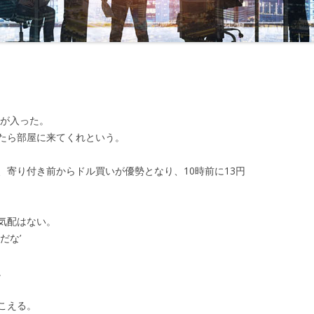
念と再決意」
第24回 「甦った相場感」
第43回 「旅立ち」
第52回 「
」
第25回 「勝負のとき」
第44回 「新年度」
第53回 「
」
第26回 「承諾」
第45回 「誘い」
第54回 「
束」
第27回 「ＭＯＦからの確認」
第55回 「
話が入った。
し」
第28回 「不意打ちの電話」
第56回 「
たら部屋に来てくれという。
ル」
企業とのトラブル」
第29回 「ホリデーシーズン」
第57回 「
寄り付き前からドル買いが優勢となり、10時前に13円
地」
第30回 「語られた真実」
第58回 「
の中の味方」
第31回 「新たな問題」
気配はない。
第59回 
づく9月末」
第32回 「志保の悩み」
だな’
第60回 「
えなくなった二人」
第33回 「崩れたドル」
。
客の含み損」
第34回 「110円を割れたドル」
こえる。