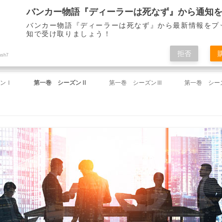
バンカー物語『ディーラーは死なず』から最新情報をプ
知で受け取りましょう！
ディーラーは死なず』 仙崎 了
拒否
ush7
コ
ン
ンⅠ
第一巻 シーズンⅡ
第一巻 シーズンⅢ
第一巻 シー
テ
ン
ツ
祝い」
第18回 「ミーティング」
第37回 「途絶えた連絡」
第46回 「
へ
ス
キ
命令」
第19回 「一件落着」
第38回 「失踪」
第47回 「
ッ
プ
」
第20回 「下がらないドル」
第39回 「雪夜のしじま」
第48回 「
」
第21回 「財務省からの電話」
第40回 「左遷」
第49回 「
のとき」
第22回 「迷路」
第41回 「春来たれり」
第50回 「
」
第23回 「解け出した謎」
第42回 「山下を襲う知らざる敵」
第51回 「