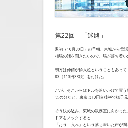
第7回 「懸
第8回 「休暇
第9回 「再会
第22回 「迷路」
第10回 「約
週初（10月30日）の早朝、東城から電
第11回 「脅
相場の話を聞きたいので、場が落ち着い
第12回 「大
朝方は仲値が輸入超ということもあって、
第13回 「窮
83（113円83銭）を付けた。
第14回 「敵
だが、そこからはドルを追いかけて買う
第15回 「近
‘この分だと、東京は13円台後半で様子見
第16回 「会
そう決め込み、東城の執務室に向かった
ドアをノックすると、
第17回 「顧
「おう、入れ」という落ち着いた声が聞