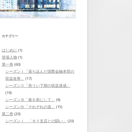
それぞれの道」
第二巻 第7回 「人選」
ニューヨークへ」
第二巻 第8回 「戦略会議」
山下との再会」
第二巻 第9回 「戦いを控えて」
カテゴリー
焦り」
第二巻 第10回 「横尾の出張」
はじめに
(1)
ミッドタウン・トンネ
登場人物
(1)
第二巻 第11回 「情報操作」
第一巻
(60)
リクルーティング」
第二巻 第12回 「証言を求めて」
シーズンⅠ「落ち込んだ国際金融本部の
収益改善」
(17)
挑戦」
第二巻 第13回 「内通者」
シーズンⅡ「危うい下期の収益達成」
(19)
「岬の旅立ち」
第二巻 第14回 「財務省からの呼
シーズンⅢ「春を前にして」
(9)
び出し」
台風の後」
シーズンⅣ「それぞれの道」
(15)
第二巻 第15回 「査問会議」
第二巻
(20)
シーズンⅠ 「ＮＹ支店との闘い」
(20)
第二巻 第16回 「崩れた証拠隠
滅」