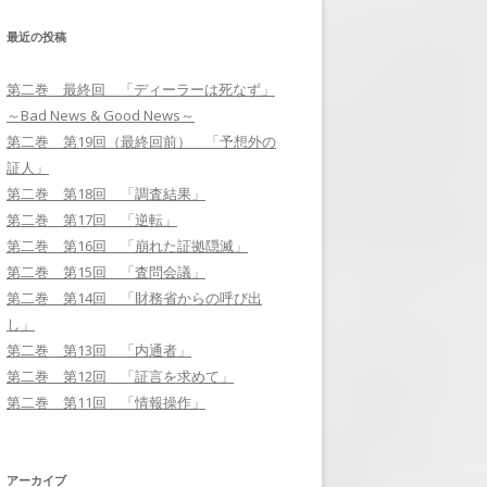
最近の投稿
第二巻 第17回 「逆転」
第二巻 最終回 「ディーラーは死なず」
第二巻 第18回 「調査結果」
～Bad News & Good News～
第二巻 第19回（最終回前） 「予
第二巻 第19回（最終回前） 「予想外の
想外の証人」
証人」
第二巻 第18回 「調査結果」
第二巻 最終回 「ディーラーは死
第二巻 第17回 「逆転」
なず」～BAD NEWS & GOOD
第二巻 第16回 「崩れた証拠隠滅」
NEWS～
第二巻 第15回 「査問会議」
第二巻 第14回 「財務省からの呼び出
し」
第二巻 第13回 「内通者」
第二巻 第12回 「証言を求めて」
第二巻 第11回 「情報操作」
アーカイブ