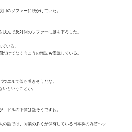
第35回 「噂」
接用のソファーに腰かけていた。
第36回 「対峙」
を挟んで反対側のソファーに腰を下ろした。
げられている。
聞だけでなく向こうの雑誌も愛読している。
パウエルで落ち着きそうだな。
ないということか。
が、ドルの下値は堅そうですね。
人の話では、同業の多くが保有している日本株の為替ヘッ