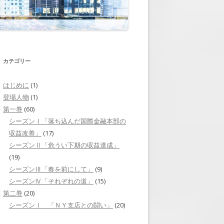
それぞれの道」
第二巻 第7回 「人選」
ニューヨークへ」
第二巻 第8回 「戦略会議」
山下との再会」
第二巻 第9回 「戦いを控えて」
カテゴリー
焦り」
第二巻 第10回 「横尾の出張」
はじめに
(1)
ミッドタウン・トンネ
登場人物
(1)
第二巻 第11回 「情報操作」
第一巻
(60)
リクルーティング」
第二巻 第12回 「証言を求めて」
シーズンⅠ「落ち込んだ国際金融本部の
収益改善」
(17)
挑戦」
第二巻 第13回 「内通者」
シーズンⅡ「危うい下期の収益達成」
(19)
「岬の旅立ち」
第二巻 第14回 「財務省からの呼
シーズンⅢ「春を前にして」
(9)
び出し」
台風の後」
シーズンⅣ「それぞれの道」
(15)
第二巻 第15回 「査問会議」
第二巻
(20)
シーズンⅠ 「ＮＹ支店との闘い」
(20)
第二巻 第16回 「崩れた証拠隠
滅」