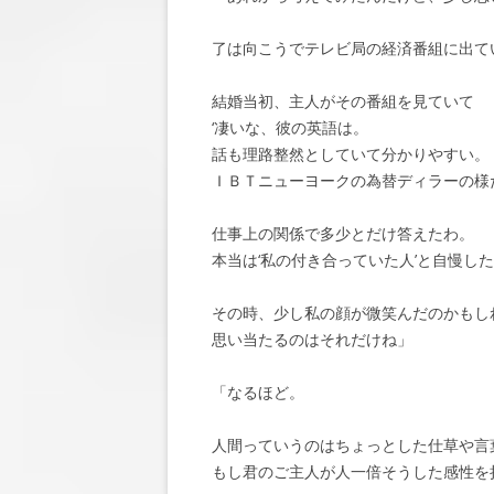
了は向こうでテレビ局の経済番組に出て
結婚当初、主人がその番組を見ていて
‘凄いな、彼の英語は。
話も理路整然としていて分かりやすい。
ＩＢＴニューヨークの為替ディラーの様
仕事上の関係で多少とだけ答えたわ。
本当は‘私の付き合っていた人’と自慢し
その時、少し私の顔が微笑んだのかもし
思い当たるのはそれだけね」
「なるほど。
人間っていうのはちょっとした仕草や言
もし君のご主人が人一倍そうした感性を