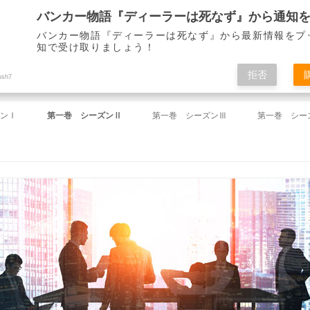
バンカー物語『ディーラーは死なず』から最新情報をプ
知で受け取りましょう！
ディーラーは死なず』 仙崎 了
拒否
ush7
コ
ン
ンⅠ
第一巻 シーズンⅡ
第一巻 シーズンⅢ
第一巻 シー
テ
ン
ツ
祝い」
第18回 「ミーティング」
第37回 「途絶えた連絡」
第46回 「
へ
ス
キ
命令」
第19回 「一件落着」
第38回 「失踪」
第47回 「
ッ
プ
」
第20回 「下がらないドル」
第39回 「雪夜のしじま」
第48回 「
」
第21回 「財務省からの電話」
第40回 「左遷」
第49回 「
のとき」
第22回 「迷路」
第41回 「春来たれり」
第50回 「
」
第23回 「解け出した謎」
第42回 「山下を襲う知らざる敵」
第51回 「