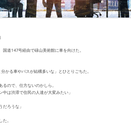
念と再決意」
第24回 「甦った相場感」
第43回 「旅立ち」
第52回 「
」
第25回 「勝負のとき」
第44回 「新年度」
第53回 「
」
第26回 「承諾」
第45回 「誘い」
第54回 「
」
束」
第27回 「ＭＯＦからの確認」
第55回 「
、国道147号経由で碌山美術館に車を向けた。
し」
第28回 「不意打ちの電話」
第56回 「
ル」
企業とのトラブル」
第29回 「ホリデーシーズン」
第57回 「
と分かる車やバスが結構多いな」とひとりごちた。
地」
第30回 「語られた真実」
第58回 「
あるので、仕方ないのかしら。
の中の味方」
第31回 「新たな問題」
ン中は渋滞で住民の人達が大変みたい」
第59回 
づく9月末」
第32回 「志保の悩み」
第60回 「
うだろうな」
えなくなった二人」
第33回 「崩れたドル」
した。
客の含み損」
第34回 「110円を割れたドル」