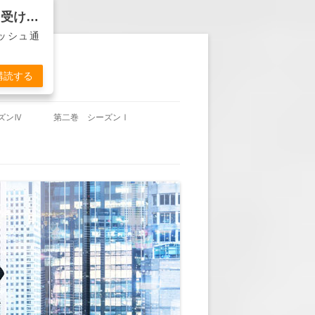
バンカー物語『ディーラーは死なず』から通知を受け取る
ッシュ通
購読する
ズンⅣ
第二巻 シーズンⅠ
沖田の帰国」
第二巻 第1回 「休暇明け」
東城の賭け」
第二巻 第2回 「頭取の計らい」
杞憂か事実か」
第二巻 第3回 「YOU’RE FIRED」
久々のＴＶ出演」
第二巻 第4回 「ヘンリー・ハド
ソンの悲劇」
失われた方向感」
第二巻 第5回 「墓前に誓う」
岬の決意」
第二巻 第6回 「古傷」