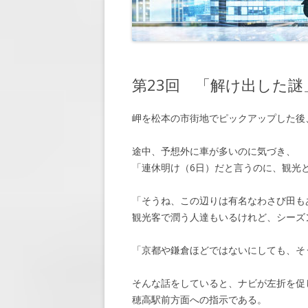
第7回 「懸
第8回 「休暇
第9回 「再会
第23回 「解け出した謎
第10回 「約
岬を松本の市街地でピックアップした後
第11回 「脅
第12回 「大
途中、予想外に車が多いのに気づき、
「連休明け（6日）だと言うのに、観光
第13回 「窮
「そうね、この辺りは有名なわさび田も
第14回 「敵
観光客で潤う人達もいるけれど、シーズ
第15回 「近
「京都や鎌倉ほどではないにしても、そ
第16回 「会
そんな話をしていると、ナビが左折を促
第17回 「顧
穂高駅前方面への指示である。