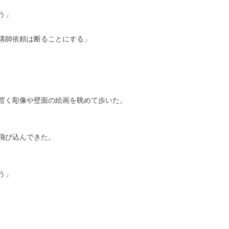
う」
講師依頼は断ることにする」
暫く彫像や壁面の絵画を眺めて歩いた。
飛び込んできた。
う」