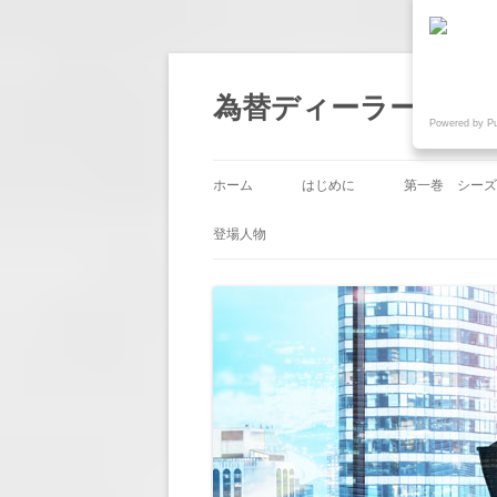
為替ディーラー物語『
Powered by P
ホーム
はじめに
第一巻 シーズ
第1回 「帰国
登場人物
第2回 「業務
第3回 「嫉み
第4回 「人事
第5回 「節目
第6回 「意地