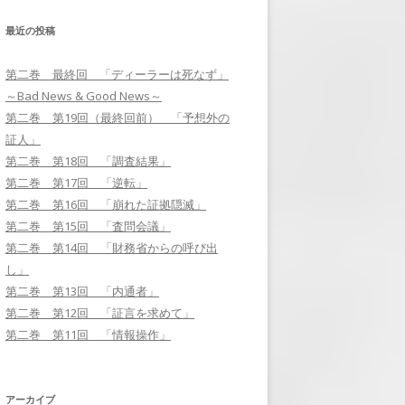
最近の投稿
第二巻 第17回 「逆転」
第二巻 最終回 「ディーラーは死なず」
第二巻 第18回 「調査結果」
～Bad News & Good News～
第二巻 第19回（最終回前） 「予
第二巻 第19回（最終回前） 「予想外の
想外の証人」
証人」
第二巻 第18回 「調査結果」
第二巻 最終回 「ディーラーは死
第二巻 第17回 「逆転」
なず」～BAD NEWS & GOOD
第二巻 第16回 「崩れた証拠隠滅」
NEWS～
第二巻 第15回 「査問会議」
第二巻 第14回 「財務省からの呼び出
し」
第二巻 第13回 「内通者」
第二巻 第12回 「証言を求めて」
第二巻 第11回 「情報操作」
アーカイブ