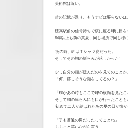
美術館は近い。
昔の記憶が甦り、もうナビは要らないほ
穂高駅前の信号待ちで横に座る岬に目を
8年以上も前の真夏、同じ場所で同じ様
‘あの時、岬はＴシャツ姿だった。
そしてその胸の膨らみが眩しかった’
少し自分の顔が緩んだのを見てのことか
「何、嬉しそうな顔をしてるの？」
「確かあの時もここで岬の横顔を見たこ
そして胸の膨らみにも目が行ったことも
’初めて二人が結ばれたあの夏の日が懐か
「了も普通の男だったってことね」
ふふっと笑いながら言う。