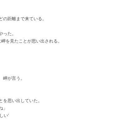
第35回 「噂」
第36回 「対峙」
どの距離まで来ている。
やった。
に岬を見たことが思い出される。
、岬が言う。
とを思い出していた。
ね」
しい’