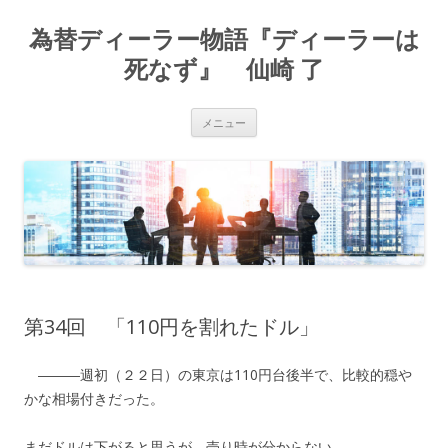
為替ディーラー物語『ディーラーは
死なず』 仙崎 了
コ
メニュー
ン
テ
ン
ツ
へ
ス
キ
ッ
プ
第34回 「110円を割れたドル」
―――週初（２２日）の東京は110円台後半で、比較的穏や
かな相場付きだった。
まだドルは下がると思うが、売り時が分からない。