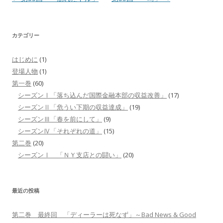
稿
ナ
カテゴリー
ビ
ゲ
はじめに
(1)
ー
登場人物
(1)
シ
第一巻
(60)
シーズンⅠ「落ち込んだ国際金融本部の収益改善」
(17)
ョ
シーズンⅡ「危うい下期の収益達成」
(19)
ン
シーズンⅢ「春を前にして」
(9)
シーズンⅣ「それぞれの道」
(15)
第二巻
(20)
シーズンⅠ 「ＮＹ支店との闘い」
(20)
最近の投稿
第二巻 最終回 「ディーラーは死なず」～Bad News & Good