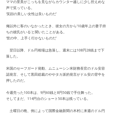
ママの里美がこっちを見ながらカウンター越しに少し控えめな
声で笑っている。
‘笑顔の美しい女性は良いものだ’
俺以外に客のいなかったとき、彼女の方から‘10歳年上の妻子持
ちの彼氏がいる’と聞いたことがある。
‘世の中、上手く行かないものだ’
翌日以降、ドル円相場は急落し、週末には108円28銭まで下
落した。
米国のセーフガード発動、ムニューシン米財務長官のドル安容
認発言、そして黒田総裁のややタカ派的発言がドル安の背中を
押したのだ。
今週売った100本は、9円60銭と8円50銭で手仕舞った。
そしてまだ、114円台のショート50本は残っている。
土曜日の晩、例によって国際金融新聞の木村に来週のドル円