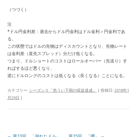
（つづく）
注
*ドル円金利差：過去からドル円金利はドル金利＞円金利であ
る。
この状態ではドルの先物はディスカウントとなり、先物レート
は金利差（直先スプレッド）分だけ低くなる。
つまり、ドルショートのコストはロールオーバー（先送り）す
ればするほど悪くなり、
逆にドルロングのコストは低くなる（良くなる）ことになる。
カテゴリー:
シーズンⅡ「危うい下期の収益達成」
| 投稿日:
2018年1
月29日
|
投
←
第33回 「崩れたドル」
第35回 「噂」
→