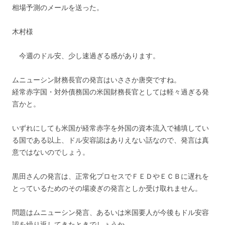
相場予測のメールを送った。
木村様
今週のドル安、少し速過ぎる感があります。
ムニューシン財務長官の発言はいささか唐突ですね。
経常赤字国・対外債務国の米国財務長官としては軽々過ぎる発
言かと。
いずれにしても米国が経常赤字を外国の資本流入で補填してい
る国である以上、ドル安容認はありえない話なので、発言は真
意ではないのでしょう。
黒田さんの発言は、正常化プロセスでＦＥＤやＥＣＢに遅れを
とっているためのその場凌ぎの発言としか受け取れません。
問題はムニューシン発言、あるいは米国要人が今後もドル安容
認を繰り返してきたときでしょうか。