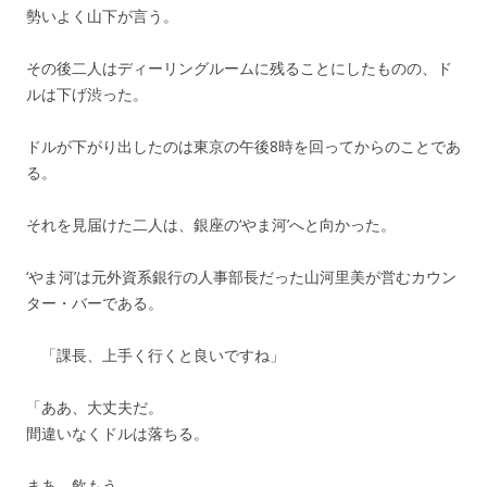
勢いよく山下が言う。
その後二人はディーリングルームに残ることにしたものの、ド
ルは下げ渋った。
ドルが下がり出したのは東京の午後8時を回ってからのことであ
る。
それを見届けた二人は、銀座の‘やま河’へと向かった。
‘やま河’は元外資系銀行の人事部長だった山河里美が営むカウン
ター・バーである。
「課長、上手く行くと良いですね」
「ああ、大丈夫だ。
間違いなくドルは落ちる。
まあ、飲もう。