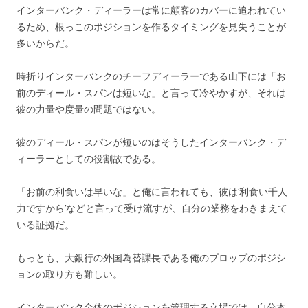
インターバンク・ディーラーは常に顧客のカバーに追われてい
るため、根っこのポジションを作るタイミングを見失うことが
多いからだ。
時折りインターバンクのチーフディーラーである山下には「お
前のディール・スパンは短いな」と言って冷やかすが、それは
彼の力量や度量の問題ではない。
彼のディール・スパンが短いのはそうしたインターバンク・デ
ィーラーとしての役割故である。
「お前の利食いは早いな」と俺に言われても、彼は‘利食い千人
力ですから’などと言って受け流すが、自分の業務をわきまえて
いる証拠だ。
もっとも、大銀行の外国為替課長である俺のプロップのポジシ
ョンの取り方も難しい。
インターバンク全体のポジションを管理する立場では、自分本