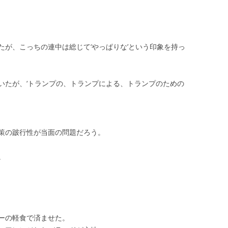
たが、こっちの連中は総じて‘やっぱりな’という印象を持っ
いたが、‘トランプの、トランプによる、トランプのための
策の跛行性が当面の問題だろう。
。
ーの軽食で済ませた。