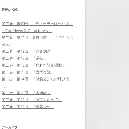
最近の投稿
第二巻 第17回 「逆転」
第二巻 最終回 「ディーラーは死なず」
第二巻 第18回 「調査結果」
～Bad News & Good News～
第二巻 第19回（最終回前） 「予
第二巻 第19回（最終回前） 「予想外の
想外の証人」
証人」
第二巻 第18回 「調査結果」
第二巻 最終回 「ディーラーは死
第二巻 第17回 「逆転」
なず」～BAD NEWS & GOOD
第二巻 第16回 「崩れた証拠隠滅」
NEWS～
第二巻 第15回 「査問会議」
第二巻 第14回 「財務省からの呼び出
し」
第二巻 第13回 「内通者」
第二巻 第12回 「証言を求めて」
第二巻 第11回 「情報操作」
アーカイブ