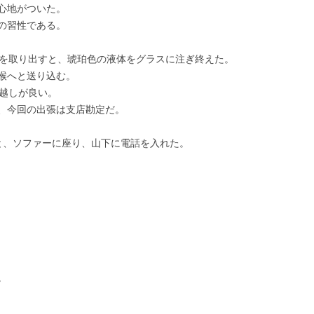
心地がついた。
第35回 「噂」
の習性である。
第36回 「対峙」
ルを取り出すと、琥珀色の液体をグラスに注ぎ終えた。
喉へと送り込む。
喉越しが良い。
、今回の出張は支店勘定だ。
と、ソファーに座り、山下に電話を入れた。
。