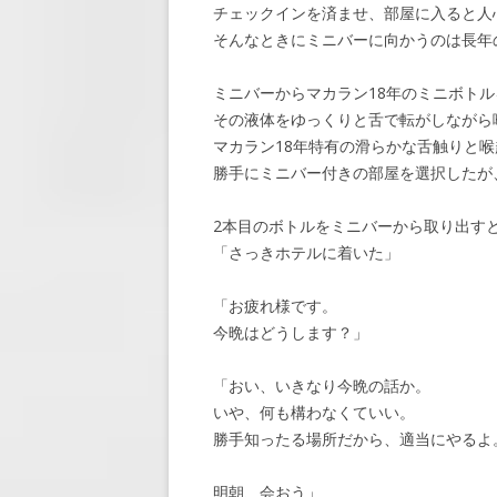
チェックインを済ませ、部屋に入ると人
そんなときにミニバーに向かうのは長年
ミニバーからマカラン18年のミニボト
その液体をゆっくりと舌で転がしながら
マカラン18年特有の滑らかな舌触りと
勝手にミニバー付きの部屋を選択したが
2本目のボトルをミニバーから取り出す
「さっきホテルに着いた」
「お疲れ様です。
今晩はどうします？」
「おい、いきなり今晩の話か。
いや、何も構わなくていい。
勝手知ったる場所だから、適当にやるよ
明朝、会おう」