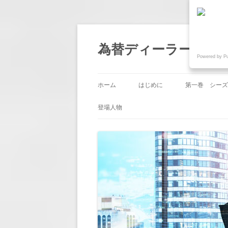
為替ディーラー物語『
Powered by P
ホーム
はじめに
第一巻 シーズ
第1回 「帰国
登場人物
第2回 「業務
第3回 「嫉み
第4回 「人事
第5回 「節目
第6回 「意地