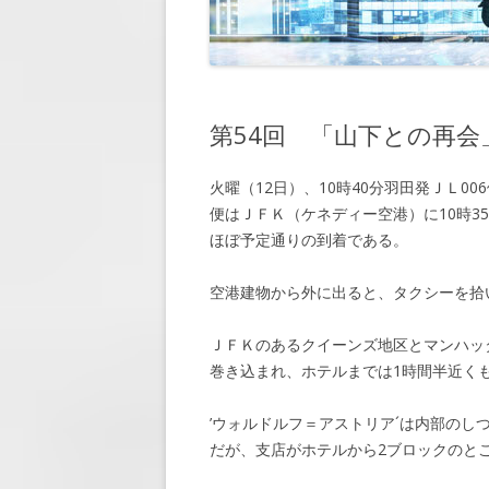
第7回 「懸
第8回 「休暇
第9回 「再会
第54回 「山下との再会
第10回 「約
火曜（12日）、10時40分羽田発ＪＬ0
第11回 「脅
便はＪＦＫ（ケネディー空港）に10時3
第12回 「大
ほぼ予定通りの到着である。
第13回 「窮
空港建物から外に出ると、タクシーを拾い、
第14回 「敵
ＪＦＫのあるクイーンズ地区とマンハッ
第15回 「近
巻き込まれ、ホテルまでは1時間半近く
第16回 「会
’ウォルドルフ＝アストリア´は内部の
だが、支店がホテルから2ブロックのと
第17回 「顧