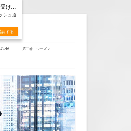
バンカー物語『ディーラーは死なず』から通知を受け取る
ッシュ通
購読する
ズンⅣ
第二巻 シーズンⅠ
沖田の帰国」
第二巻 第1回 「休暇明け」
東城の賭け」
第二巻 第2回 「頭取の計らい」
杞憂か事実か」
第二巻 第3回 「YOU’RE FIRED」
久々のＴＶ出演」
第二巻 第4回 「ヘンリー・ハド
ソンの悲劇」
失われた方向感」
第二巻 第5回 「墓前に誓う」
岬の決意」
第二巻 第6回 「古傷」