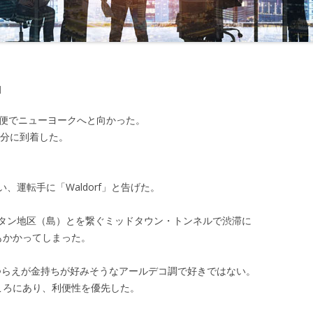
念と再決意」
第24回 「甦った相場感」
第43回 「旅立ち」
第52回 「
」
第25回 「勝負のとき」
第44回 「新年度」
第53回 「
」
第26回 「承諾」
第45回 「誘い」
第54回 「
」
束」
第27回 「ＭＯＦからの確認」
第55回 「
06便でニューヨークへと向かった。
し」
第28回 「不意打ちの電話」
第56回 「
5分に到着した。
ル」
企業とのトラブル」
第29回 「ホリデーシーズン」
第57回 「
地」
第30回 「語られた真実」
運転手に「Waldorf」と告げた。
第58回 「
の中の味方」
第31回 「新たな問題」
タン地区（島）とを繋ぐミッドタウン・トンネルで渋滞に
第59回 
づく9月末」
第32回 「志保の悩み」
もかかってしまった。
第60回 「
えなくなった二人」
第33回 「崩れたドル」
しつらえが金持ちが好みそうなアールデコ調で好きではない。
ころにあり、利便性を優先した。
客の含み損」
第34回 「110円を割れたドル」