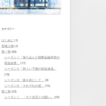
それぞれの道」
第二巻 第7回 「人選」
ニューヨークへ」
第二巻 第8回 「戦略会議」
山下との再会」
第二巻 第9回 「戦いを控えて」
カテゴリー
焦り」
第二巻 第10回 「横尾の出張」
はじめに
(1)
ミッドタウン・トンネ
登場人物
(1)
第二巻 第11回 「情報操作」
第一巻
(60)
リクルーティング」
第二巻 第12回 「証言を求めて」
シーズンⅠ「落ち込んだ国際金融本部の
収益改善」
(17)
挑戦」
第二巻 第13回 「内通者」
シーズンⅡ「危うい下期の収益達成」
(19)
「岬の旅立ち」
第二巻 第14回 「財務省からの呼
シーズンⅢ「春を前にして」
(9)
び出し」
台風の後」
シーズンⅣ「それぞれの道」
(15)
第二巻 第15回 「査問会議」
第二巻
(20)
シーズンⅠ 「ＮＹ支店との闘い」
(20)
第二巻 第16回 「崩れた証拠隠
滅」