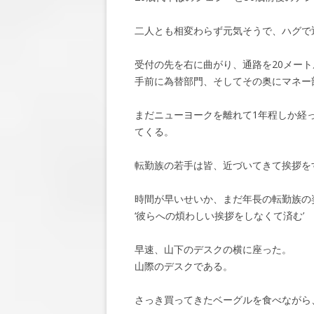
二人とも相変わらず元気そうで、ハグで
受付の先を右に曲がり、通路を20メー
手前に為替部門、そしてその奥にマネー
まだニューヨークを離れて1年程しか経
てくる。
転勤族の若手は皆、近づいてきて挨拶を
時間が早いせいか、まだ年長の転勤族の
‘彼らへの煩わしい挨拶をしなくて済む’
早速、山下のデスクの横に座った。
山際のデスクである。
さっき買ってきたベーグルを食べながら