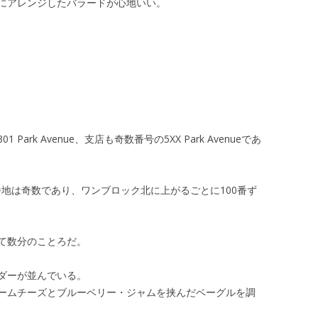
にアレンジしたバラードが心地いい。
rk Avenue、支店も奇数番号の5XX Park Avenueであ
の番地は奇数であり、ワンブロック北に上がるごとに100番ず
て数分のことろだ。
ダーが並んでいる。
ームチーズとブルーベリー・ジャムを挟んだベーグルを調