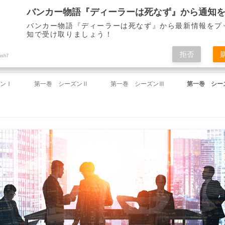
バンカー物語『ディーラーは死なず』から最新情報をプ
知で受け取りましょう！
ディーラーは死なず』 仙崎 了
拒否
ush7
コ
ン
ンⅠ
第一巻 シーズンⅡ
第一巻 シーズンⅢ
第一巻 シー
テ
ン
ツ
祝い」
第18回 「ミーティング」
第37回 「途絶えた連絡」
第46回 「
へ
ス
キ
命令」
第19回 「一件落着」
第38回 「失踪」
第47回 「
ッ
プ
」
第20回 「下がらないドル」
第39回 「雪夜のしじま」
第48回 「
」
第21回 「財務省からの電話」
第40回 「左遷」
第49回 「
のとき」
第22回 「迷路」
第41回 「春来たれり」
第50回 「
」
第23回 「解け出した謎」
第42回 「山下を襲う知らざる敵」
第51回 「