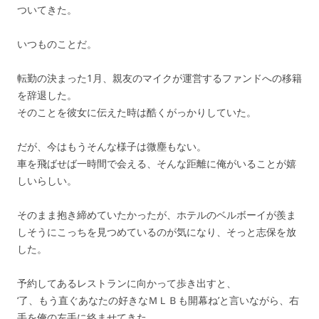
ついてきた。
いつものことだ。
転勤の決まった1月、親友のマイクが運営するファンドへの移籍
を辞退した。
そのことを彼女に伝えた時は酷くがっかりしていた。
だが、今はもうそんな様子は微塵もない。
車を飛ばせば一時間で会える、そんな距離に俺がいることが嬉
しいらしい。
そのまま抱き締めていたかったが、ホテルのベルボーイが羨ま
しそうにこっちを見つめているのが気になり、そっと志保を放
した。
予約してあるレストランに向かって歩き出すと、
‘了、もう直ぐあなたの好きなＭＬＢも開幕ね’と言いながら、右
手を俺の左手に絡ませてきた。