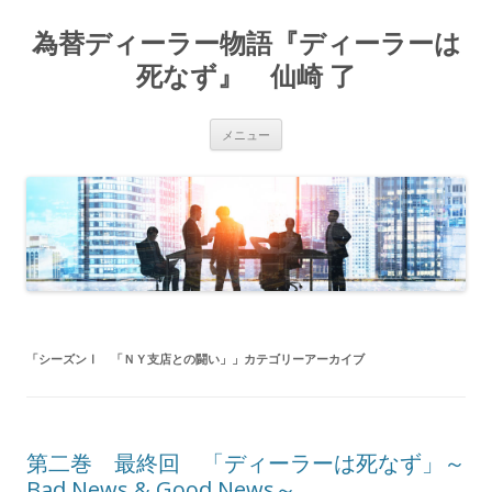
為替ディーラー物語『ディーラーは
死なず』 仙崎 了
コ
メニュー
ン
テ
ン
ツ
へ
ス
キ
ッ
プ
「
シーズンⅠ 「ＮＹ支店との闘い」
」カテゴリーアーカイブ
第二巻 最終回 「ディーラーは死なず」～
Bad News & Good News～