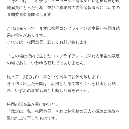
「それでは、これからニューヨークの清水支店長と横尾君が現
地雇員にとった行為、並びに横尾君の内部情報漏洩についての
査問委員会を開催します。
これに先立って、まずは松岡コンプライアンス室長から調査結
果の報告があります。
それでは、松岡室長、宜しくお願い致します」
「この場は行内で生じたコンプライアンスに関わる事案の裁定
の場であり、いわゆる裁判ではありません。
従って、判定は白、黒という言葉でお伝え致します」
そう切り出した松岡は、証拠となる文書やDiscを精査した結
果、いずれの事案も黒と判断した旨を述べた。
松岡の話を島が受け継いだ。
「裁定は、私、松岡室長、それに林常務の三人が議論に議論を
重ねた上で下したものです。