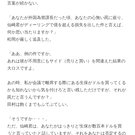
言葉が続かない。
「あなたが外国為替課長だった頃、あなたの心無い罠に嵌り、
仙崎君がディーリングで億を超える損失を出した件と言えば、
何か思い当たりますか？」
松岡が厳しく追及した。
「ああ、例の件ですか。
あれは彼が不用意にもサイド（売りと買い）を間違えた結果の
大ロスですよ。
あの時、私が会議で離席する際に‘ある生保がドルを買ってくる
かも知れないから気を付けろ’と言い残しただけですが、それが
罠だと言うんですか？」
田村は飽くまでもふてぶてしい。
「そうですか・・・。
ただ、仙崎君は、あなたがはっきりと‘生保が数百本ドルを買
う’と言っていたと話していますが、それをあなたは否定するの