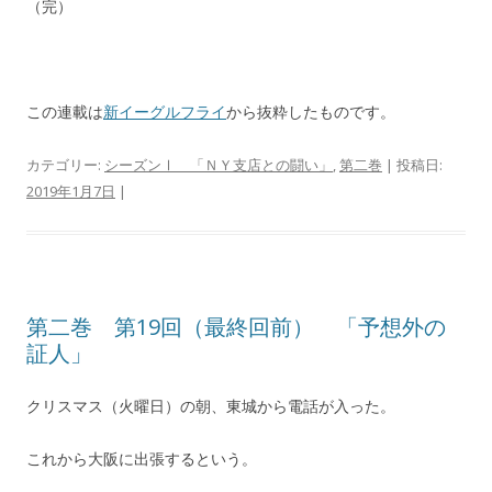
（完）
この連載は
新イーグルフライ
から抜粋したものです。
カテゴリー:
シーズンⅠ 「ＮＹ支店との闘い」
,
第二巻
| 投稿日:
2019年1月7日
|
第二巻 第19回（最終回前） 「予想外の
証人」
クリスマス（火曜日）の朝、東城から電話が入った。
これから大阪に出張するという。