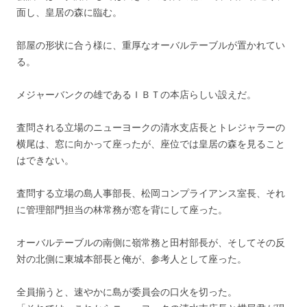
面し、皇居の森に臨む。
部屋の形状に合う様に、重厚なオーバルテーブルが置かれてい
る。
メジャーバンクの雄であるＩＢＴの本店らしい設えだ。
査問される立場のニューヨークの清水支店長とトレジャラーの
横尾は、窓に向かって座ったが、座位では皇居の森を見ること
はできない。
査問する立場の島人事部長、松岡コンプライアンス室長、それ
に管理部門担当の林常務が窓を背にして座った。
オーバルテーブルの南側に嶺常務と田村部長が、そしてその反
対の北側に東城本部長と俺が、参考人として座った。
全員揃うと、速やかに島が委員会の口火を切った。