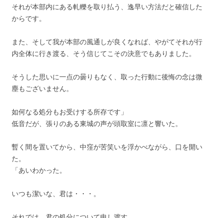
それが本部内にある軋轢を取り払う、逸早い方法だと確信した
からです。
また、そして我が本部の風通しが良くなれば、やがてそれが行
内全体に行き渡る、そう信じてこその決意でもありました。
そうした思いに一点の曇りもなく、取った行動に後悔の念は微
塵もございません。
如何なる処分もお受けする所存です」
低音だが、張りのある東城の声が頭取室に凛と響いた。
暫く間を置いてから、中窪が苦笑いを浮かべながら、口を開い
た。
「あいわかった。
いつも潔いな、君は・・・。
それでは、君の処分について申し渡す。