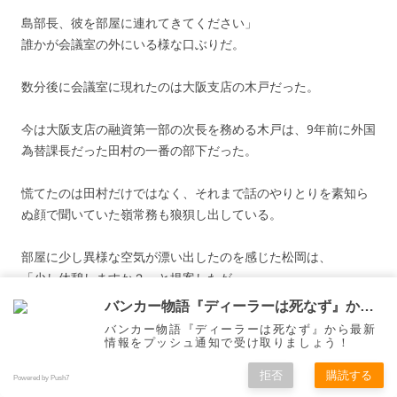
島部長、彼を部屋に連れてきてください」
誰かが会議室の外にいる様な口ぶりだ。
数分後に会議室に現れたのは大阪支店の木戸だった。
今は大阪支店の融資第一部の次長を務める木戸は、9年前に外国
為替課長だった田村の一番の部下だった。
慌てたのは田村だけではなく、それまで話のやりとりを素知ら
ぬ顔で聞いていた嶺常務も狼狽し出している。
部屋に少し異様な空気が漂い出したのを感じた松岡は、
「少し休憩しますか？」と提案したが、
頭取の中窪がそれを制して「続けてくれ」と言った。
バンカー物語『ディーラーは死なず』から通知を受け取る
バンカー物語『ディーラーは死なず』から最新
情報をプッシュ通知で受け取りましょう！
拒否
購読する
Powered by Push7
「それでは、続けさせて頂きます。