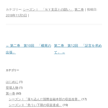
カテゴリー:
シーズンⅠ 「ＮＹ支店との闘い」
,
第二巻
| 投稿日:
2018年11月5日
|
投
←
第二巻 第10回 「横尾の
第二巻 第12回 「証言を求め
稿
出張」
て」
→
ナ
ビ
カテゴリー
ゲ
ー
はじめに
(1)
シ
登場人物
(1)
ョ
第一巻
(60)
シーズンⅠ「落ち込んだ国際金融本部の収益改善」
(17)
ン
シーズンⅡ「危うい下期の収益達成」
(19)