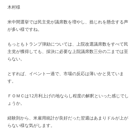
木村様
米中間選挙では民主党が議席数を増やし、捻じれを懸念する声
が多い様ですね。
もっともトランプ弾劾については、上院改選議席数をすべて民
主党が獲得しても、採決に必要な上院議席数三分の二までは至
らない。
とすれば、イベント一過で、市場の反応は薄いかと見ていま
す。
ＦＯＭＣは12月利上げの地ならし程度の解釈といった感じでし
ょうか。
経験則から、米雇用統計が良好だった翌週はあまりドルが上が
らない様な気がします。