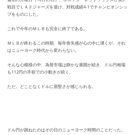
戦目でＬＡドジャーズを退け、対戦成績4-1でチャンピオンシッ
プをものにした。
これで今年のＭＬＢも完全に終了である。
ＭＬＢが終わるこの時期、毎年喪失感が心の中に湧くが、それ
はニューヨーク時代から変わらない。
そんな心模様の中、為替市場は静かな展開が続き、ドル円相場
も112円の手前での小動きが続く。
ただ、どことなくドルに底堅さが感じられる。
ドル円が跳ねたのはその日のニューヨーク時間のことだった。