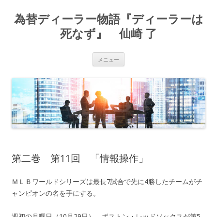
為替ディーラー物語『ディーラーは
死なず』 仙崎 了
コ
メニュー
ン
テ
ン
ツ
へ
ス
キ
ッ
プ
第二巻 第11回 「情報操作」
ＭＬＢワールドシリーズは最長7試合で先に4勝したチームがチ
ャンピオンの名を手にする。
週初の月曜日（10月29日）、ボストン・レッドソックスが第5