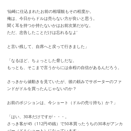
‘仙崎に仕込まれたお前の相場観もその程度か。
俺は、今日からドルは売らない方が良いと思う。
聞く耳を持つか持たないかはお前次第だがな。
ただ、忠告したことだけは忘れるなよ’
と言い残して、自席へと戻って行きました」
「なるほど、ちょっとした脅しだな。
もっとも、そこまで言うからには余程の自信があるんだろう。
さっきから値動きを見ていたが、彼の頼みでサポーターのファ
ンドがドルを買ったんじゃないのか？
お前のポジションは、今ショート（ドルの売り持ち）か？」
「はい、30本だけですが・・・。
さっき客が45（112円45銭）で50本買ったうちの30本がアンカ
バー（ドルショート）になっています」