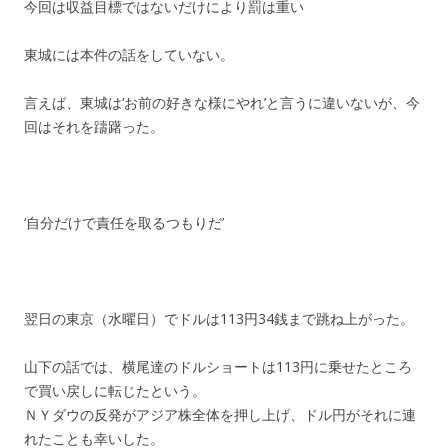
今回は収益目標ではないだけにより罰は重い
東城には本件の話をしていない。
言えば、東城は‘お前の好きな様にやれ’と言うに違いないが、今
回はそれを躊躇った。
‘自分だけで責任を取るつもりだ’
翌日の東京（水曜日）でドルは113円34銭まで跳ね上がった。
山下の話では、横尾達のドルショートは113円に乗せたところ
で買い戻しに転じたという。
ＮＹダウの反発がアジア株全体を押し上げ、ドル円がそれに連
れたことも幸いした。