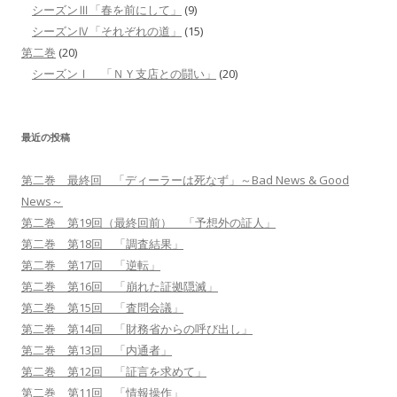
シーズンⅢ「春を前にして」
(9)
シーズンⅣ「それぞれの道」
(15)
第二巻
(20)
シーズンⅠ 「ＮＹ支店との闘い」
(20)
最近の投稿
第二巻 最終回 「ディーラーは死なず」～Bad News & Good
News～
第二巻 第19回（最終回前） 「予想外の証人」
第二巻 第18回 「調査結果」
第二巻 第17回 「逆転」
第二巻 第16回 「崩れた証拠隠滅」
第二巻 第15回 「査問会議」
第二巻 第14回 「財務省からの呼び出し」
第二巻 第13回 「内通者」
第二巻 第12回 「証言を求めて」
第二巻 第11回 「情報操作」