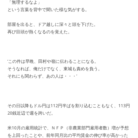
「無理するなよ」
という言葉を背中で聞いた様な気がする。
部屋を出ると、ドア越しに深々と頭を下げた。
再び目頭が熱くなるのを覚えた。
‘この件は早晩、田村や嶺に伝わることになる。
そうなれば、俺だけでなく、東城も責めを負う。
それにも関わらず、あの人は・・・’
その日以降もドル円は112円半ばを割り込むこともなく、113円
20銭近辺で週を跨いだ。
米10月の雇用統計で、ＮＦＰ（非農業部門雇用者数）増が予想
を上回ったことや、前年同月比の平均賃金の伸び率が高かった