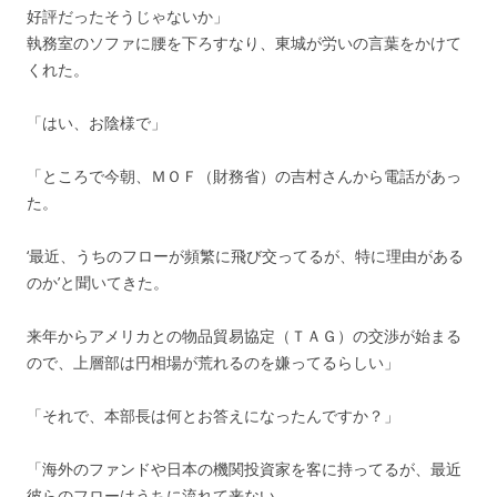
好評だったそうじゃないか」
執務室のソファに腰を下ろすなり、東城が労いの言葉をかけて
くれた。
「はい、お陰様で」
「ところで今朝、ＭＯＦ（財務省）の吉村さんから電話があっ
た。
‘最近、うちのフローが頻繁に飛び交ってるが、特に理由がある
のか’と聞いてきた。
来年からアメリカとの物品貿易協定（ＴＡＧ）の交渉が始まる
ので、上層部は円相場が荒れるのを嫌ってるらしい」
「それで、本部長は何とお答えになったんですか？」
「海外のファンドや日本の機関投資家を客に持ってるが、最近
彼らのフローはうちに流れて来ない。