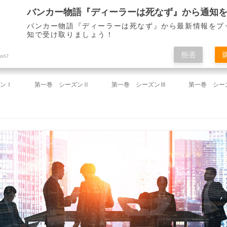
バンカー物語『ディーラーは死なず』から最新情報をプ
知で受け取りましょう！
ディーラーは死なず』 仙崎 了
拒否
ush7
コ
ン
ンⅠ
第一巻 シーズンⅡ
第一巻 シーズンⅢ
第一巻 シー
テ
ン
ツ
祝い」
第18回 「ミーティング」
第37回 「途絶えた連絡」
第46回 「
へ
ス
キ
命令」
第19回 「一件落着」
第38回 「失踪」
第47回 「
ッ
プ
」
第20回 「下がらないドル」
第39回 「雪夜のしじま」
第48回 「
」
第21回 「財務省からの電話」
第40回 「左遷」
第49回 「
のとき」
第22回 「迷路」
第41回 「春来たれり」
第50回 「
」
第23回 「解け出した謎」
第42回 「山下を襲う知らざる敵」
第51回 「