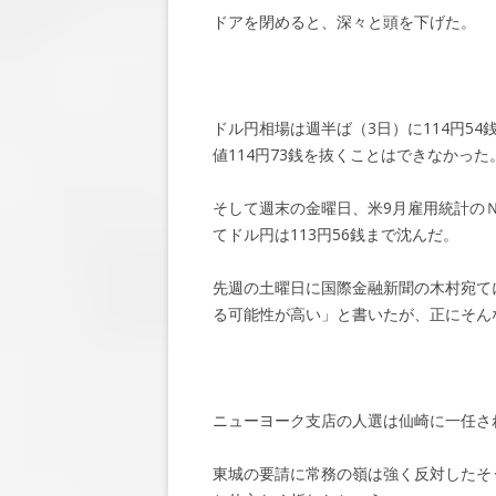
ドアを閉めると、深々と頭を下げた。
ドル円相場は週半ば（3日）に114円54
値114円73銭を抜くことはできなかった
そして週末の金曜日、米9月雇用統計の
てドル円は113円56銭まで沈んだ。
先週の土曜日に国際金融新聞の木村宛て
る可能性が高い」と書いたが、正にそん
ニューヨーク支店の人選は仙崎に一任さ
東城の要請に常務の嶺は強く反対したそ