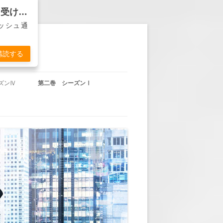
バンカー物語『ディーラーは死なず』から通知を受け取る
ッシュ通
購読する
ズンⅣ
第二巻 シーズンⅠ
沖田の帰国」
第二巻 第1回 「休暇明け」
東城の賭け」
第二巻 第2回 「頭取の計らい」
杞憂か事実か」
第二巻 第3回 「YOU’RE FIRED」
久々のＴＶ出演」
第二巻 第4回 「ヘンリー・ハド
ソンの悲劇」
失われた方向感」
第二巻 第5回 「墓前に誓う」
岬の決意」
第二巻 第6回 「古傷」