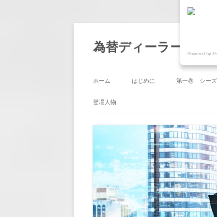
為替ディーラー物語『
Powered by P
ホーム
はじめに
第一巻 シーズ
第1回 「帰国
登場人物
第2回 「業務
第3回 「嫉み
第4回 「人事
第5回 「節目
第6回 「意地