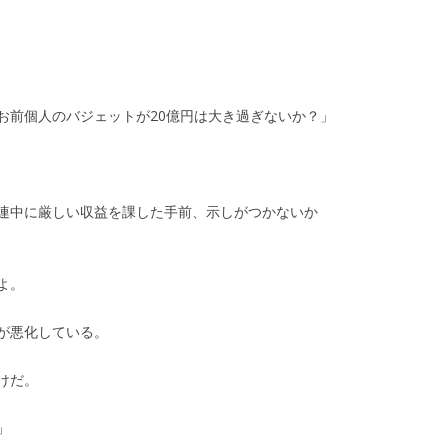
お前個人のバジェットが20億円は大き過ぎないか？」
連中に厳しい収益を課した手前、示しがつかないか
よ。
が悪化している。
けだ。
」