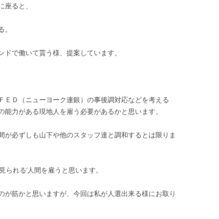
に座ると、
第35回 「噂」
第36回 「対峙」
る。
ンドで働いて貰う様、提案しています。
ＦＥＤ（ニューヨーク連銀）の事後調対応などを考える
の能力がある現地人を雇う必要があるかと思います。
間が必ずしも山下や他のスタッフ達と調和するとは限りま
見られる’人間を雇うと思います。
のが筋かと思いますが、今回は私が人選出来る様にお取り