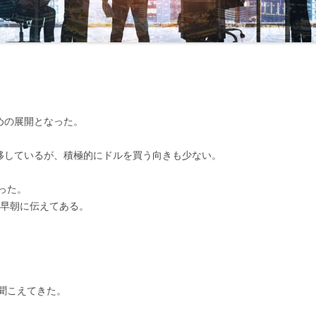
念と再決意」
第24回 「甦った相場感」
第43回 「旅立ち」
第52回 「
」
第25回 「勝負のとき」
第44回 「新年度」
第53回 「
」
第26回 「承諾」
第45回 「誘い」
第54回 「
」
束」
第27回 「ＭＯＦからの確認」
第55回 「
めの展開となった。
し」
第28回 「不意打ちの電話」
第56回 「
ル」
企業とのトラブル」
第29回 「ホリデーシーズン」
推移しているが、積極的にドルを買う向きも少ない。
第57回 「
地」
第30回 「語られた真実」
った。
第58回 「
と早朝に伝えてある。
の中の味方」
第31回 「新たな問題」
第59回 
づく9月末」
第32回 「志保の悩み」
第60回 「
えなくなった二人」
第33回 「崩れたドル」
聞こえてきた。
客の含み損」
第34回 「110円を割れたドル」