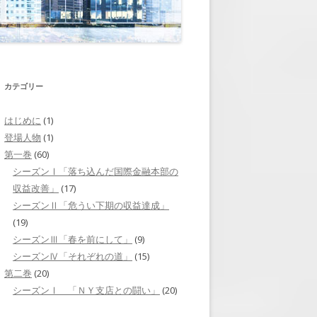
それぞれの道」
第二巻 第7回 「人選」
ニューヨークへ」
第二巻 第8回 「戦略会議」
山下との再会」
第二巻 第9回 「戦いを控えて」
カテゴリー
焦り」
第二巻 第10回 「横尾の出張」
はじめに
(1)
ミッドタウン・トンネ
登場人物
(1)
第二巻 第11回 「情報操作」
第一巻
(60)
リクルーティング」
第二巻 第12回 「証言を求めて」
シーズンⅠ「落ち込んだ国際金融本部の
収益改善」
(17)
挑戦」
第二巻 第13回 「内通者」
シーズンⅡ「危うい下期の収益達成」
(19)
「岬の旅立ち」
第二巻 第14回 「財務省からの呼
シーズンⅢ「春を前にして」
(9)
び出し」
台風の後」
シーズンⅣ「それぞれの道」
(15)
第二巻 第15回 「査問会議」
第二巻
(20)
シーズンⅠ 「ＮＹ支店との闘い」
(20)
第二巻 第16回 「崩れた証拠隠
滅」