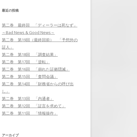
最近の投稿
第二巻 第17回 「逆転」
第二巻 最終回 「ディーラーは死なず」
第二巻 第18回 「調査結果」
～Bad News & Good News～
第二巻 第19回（最終回前） 「予
第二巻 第19回（最終回前） 「予想外の
想外の証人」
証人」
第二巻 第18回 「調査結果」
第二巻 最終回 「ディーラーは死
第二巻 第17回 「逆転」
なず」～BAD NEWS & GOOD
第二巻 第16回 「崩れた証拠隠滅」
NEWS～
第二巻 第15回 「査問会議」
第二巻 第14回 「財務省からの呼び出
し」
第二巻 第13回 「内通者」
第二巻 第12回 「証言を求めて」
第二巻 第11回 「情報操作」
アーカイブ