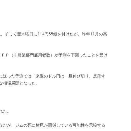
銭、そして翌木曜日に114円55銭を付けたが、昨年11月の高
。
ＮＦＰ（非農業部門雇用者数）が予測を下回ったことを受け
に送った予測では「来週のドル円は一旦伸び切り、反落す
な相場展開となった。
れた。
うだが、ジムの死に横尾が関係している可能性を示唆する