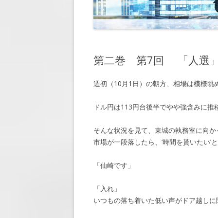
第7回 「懸
第8回 「休暇
第9回 「再会
第二巻 第7回 「人選
第10回 「約
週初（10月1日）の朝方、相場は模様眺
第11回 「脅
第12回 「大
ドル円は113円台後半でやや強含みに
第13回 「窮
そんな状況を見て、東城の執務室に向か
市場が一段落したら、’時間を貰いたい’
第14回 「敵
第15回 「近
「仙崎です」
第16回 「会
「入れ」
いつもの落ち着いた低い声がドア越しに
第17回 「顧