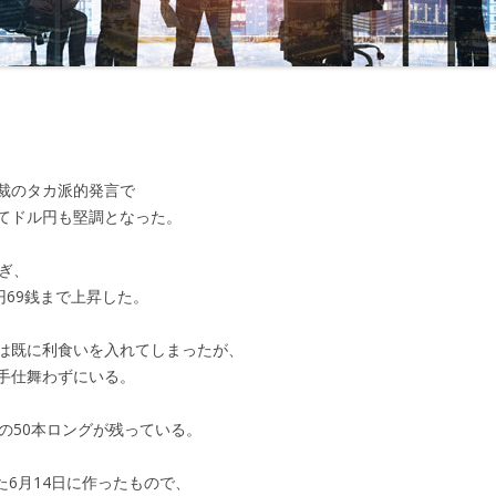
念と再決意」
第24回 「甦った相場感」
第43回 「旅立ち」
第52回 「
」
第25回 「勝負のとき」
第44回 「新年度」
第53回 「
」
第26回 「承諾」
第45回 「誘い」
第54回 「
束」
第27回 「ＭＯＦからの確認」
第55回 「
総裁のタカ派的発言で
し」
第28回 「不意打ちの電話」
第56回 「
てドル円も堅調となった。
ル」
企業とのトラブル」
第29回 「ホリデーシーズン」
第57回 「
ぎ、
地」
第30回 「語られた真実」
円69銭まで上昇した。
第58回 「
の中の味方」
第31回 「新たな問題」
は既に利食いを入れてしまったが、
第59回 
づく9月末」
第32回 「志保の悩み」
手仕舞わずにいる。
第60回 「
えなくなった二人」
第33回 「崩れたドル」
銭の50本ロングが残っている。
客の含み損」
第34回 「110円を割れたドル」
れた6月14日に作ったもので、