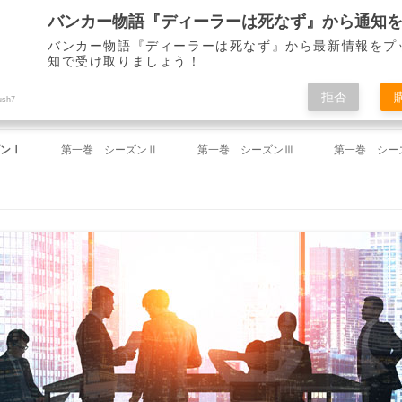
バンカー物語『ディーラーは死なず』から最新情報をプ
知で受け取りましょう！
ディーラーは死なず』 仙崎 了
拒否
ush7
コ
ン
ンⅠ
第一巻 シーズンⅡ
第一巻 シーズンⅢ
第一巻 シー
テ
ン
ツ
祝い」
第18回 「ミーティング」
第37回 「途絶えた連絡」
第46回 「
へ
ス
キ
命令」
第19回 「一件落着」
第38回 「失踪」
第47回 「
ッ
プ
」
第20回 「下がらないドル」
第39回 「雪夜のしじま」
第48回 「
」
第21回 「財務省からの電話」
第40回 「左遷」
第49回 「
のとき」
第22回 「迷路」
第41回 「春来たれり」
第50回 「
」
第23回 「解け出した謎」
第42回 「山下を襲う知らざる敵」
第51回 「