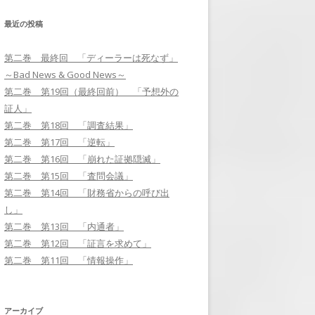
最近の投稿
第二巻 第17回 「逆転」
第二巻 最終回 「ディーラーは死なず」
第二巻 第18回 「調査結果」
～Bad News & Good News～
第二巻 第19回（最終回前） 「予
第二巻 第19回（最終回前） 「予想外の
想外の証人」
証人」
第二巻 第18回 「調査結果」
第二巻 最終回 「ディーラーは死
第二巻 第17回 「逆転」
なず」～BAD NEWS & GOOD
第二巻 第16回 「崩れた証拠隠滅」
NEWS～
第二巻 第15回 「査問会議」
第二巻 第14回 「財務省からの呼び出
し」
第二巻 第13回 「内通者」
第二巻 第12回 「証言を求めて」
第二巻 第11回 「情報操作」
アーカイブ