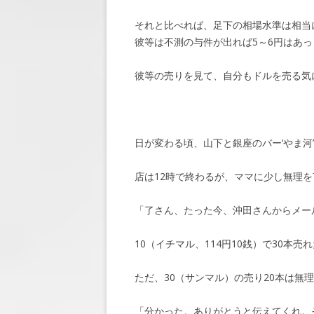
それと比べれば、足下の相場水準は相当
彼等は不測の与件が出れば5～6円はあ
彼等の売りを見て、自分もドルを売る気
日が変わる頃、山下と銀座のバー‘やま河
店は12時で終わるが、ママに少し無理
「了さん、たった今、沖田さんからメー
10（イチマル、114円10銭）で30本売
ただ、30（サンマル）の売り20本は無
「分かった。ありがとうと伝えてくれ。