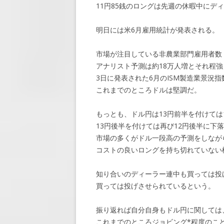
11円85銭のロングは先週の休暇中にデ
明日には米6月雇用統計が発表される。
市場が注目している非農業部門雇用者数（
アナリスト予測は約18万人増とそれ程
3日に発表された6月のISM製造業景況
これまでのところドルは堅調だ。
もっとも、ドル円は13円前半を付けては
13円後半を付けては再び12円後半に下
市場の多くがドル一段高の予測をしなが
コストの良いロングを持ち切れていない
知り合いのディーラー連中も買っては投
買っては投げさせられているという。
振り返れば自分自身もドル円に関しては
これまでのところジョビング*程度のこ