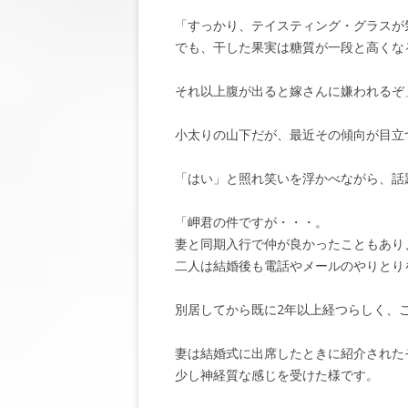
「すっかり、テイスティング・グラスが
でも、干した果実は糖質が一段と高くな
それ以上腹が出ると嫁さんに嫌われるぞ
小太りの山下だが、最近その傾向が目立
「はい」と照れ笑いを浮かべながら、話
「岬君の件ですが・・・。
妻と同期入行で仲が良かったこともあり
二人は結婚後も電話やメールのやりとり
別居してから既に2年以上経つらしく、
妻は結婚式に出席したときに紹介された
少し神経質な感じを受けた様です。