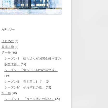
それぞれの道」
第二巻 第7回 「人選」
ニューヨークへ」
第二巻 第8回 「戦略会議」
山下との再会」
第二巻 第9回 「戦いを控えて」
カテゴリー
焦り」
第二巻 第10回 「横尾の出張」
はじめに
(1)
ミッドタウン・トンネ
登場人物
(1)
第二巻 第11回 「情報操作」
第一巻
(60)
リクルーティング」
第二巻 第12回 「証言を求めて」
シーズンⅠ「落ち込んだ国際金融本部の
収益改善」
(17)
挑戦」
第二巻 第13回 「内通者」
シーズンⅡ「危うい下期の収益達成」
(19)
「岬の旅立ち」
第二巻 第14回 「財務省からの呼
シーズンⅢ「春を前にして」
(9)
び出し」
台風の後」
シーズンⅣ「それぞれの道」
(15)
第二巻 第15回 「査問会議」
第二巻
(20)
シーズンⅠ 「ＮＹ支店との闘い」
(20)
第二巻 第16回 「崩れた証拠隠
滅」