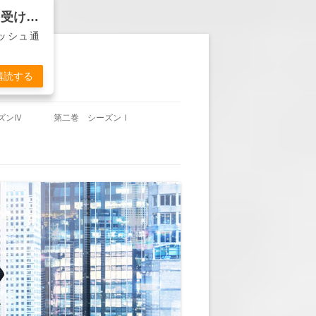
バンカー物語『ディーラーは死なず』から通知を受け取る
ッシュ通
購読する
ズンⅣ
第二巻 シーズンⅠ
沖田の帰国」
第二巻 第1回 「休暇明け」
東城の賭け」
第二巻 第2回 「頭取の計らい」
杞憂か事実か」
第二巻 第3回 「YOU’RE FIRED」
久々のＴＶ出演」
第二巻 第4回 「ヘンリー・ハド
ソンの悲劇」
失われた方向感」
第二巻 第5回 「墓前に誓う」
岬の決意」
第二巻 第6回 「古傷」