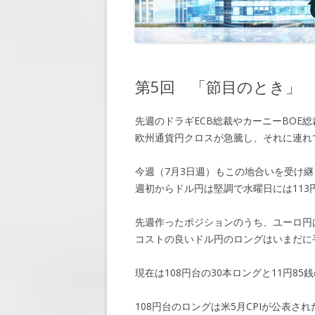
第7回 「懸
第8回 「休暇
第9回 「再会
第5回 「節目のとき」
第10回 「約
先週のドラギECB総裁やカーニーBOE
第11回 「脅
欧州通貨円クロスが急騰し、それに連れ
第12回 「大
今週（7月3日週）もこの地合いを受け継
第13回 「窮
週初からドル円は堅調で水曜日には113
第14回 「敵
先週作ったポジションのうち、ユーロ円
第15回 「近
コストの良いドル円のロングはいまだに
第16回 「会
現在は108円台の30本ロングと11円85
第17回 「顧
108円台のロングは米5月CPIが公表さ