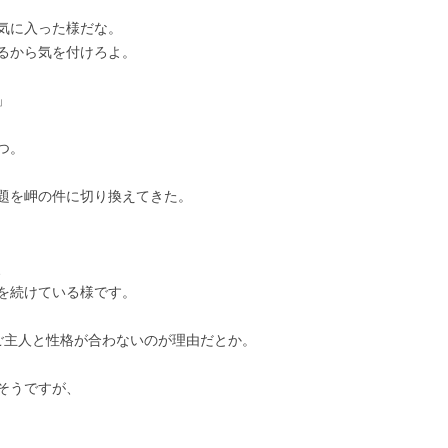
気に入った様だな。
るから気を付けろよ。
」
つ。
題を岬の件に切り換えてきた。
、
を続けている様です。
ご主人と性格が合わないのが理由だとか。
そうですが、