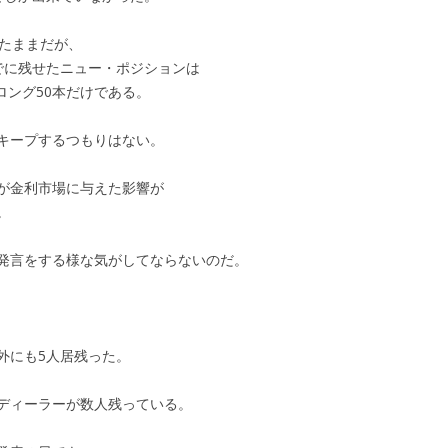
したままだが、
でに残せたニュー・ポジションは
ロング50本だけである。
キープするつもりはない。
が金利市場に与えた影響が
。
発言をする様な気がしてならないのだ。
外にも5人居残った。
ディーラーが数人残っている。