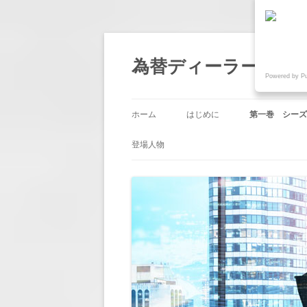
為替ディーラー物語『
Powered by P
ホーム
はじめに
第一巻 シーズ
第1回 「帰国
登場人物
第2回 「業務
第3回 「嫉み
第4回 「人事
第5回 「節目
第6回 「意地