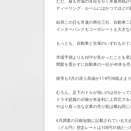
ただ、最も市場の耳目を引く米雇用統計
ディーリング・ルームにはかつてほどの
結局この日も常連の商社三社、自動車二
インターバンクもコーポレートも大きな
もっとも、自動車と生保のいずれもがド
市場予測よりもNFPが良かったことを受
間髪を置かずに自動車の一社が40本を売
彼等も5月の戻り高値が114円38銭止
むろん、足下のドルが強いのは分かって
ドラギ総裁の示唆が米金利に上昇圧力を
やはり真っ当な企業の売り処は概ね同じ
6月調査の日銀短観に記載されている大
（ドル円）想定レートは108円31銭だっ