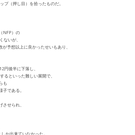
ィップ（押し目）を拾ったものだ。
第35回 「噂」
第36回 「対峙」
NFP）の
強くないが、
指数が予想以上に良かったせいもあり、
12円後半に下落し、
落するといった難しい展開で、
らも
様子である。
げさせられ、
、
としか出来ていなかった。