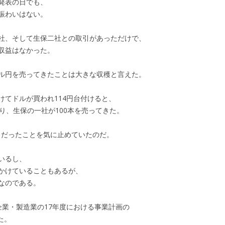
発表の日でも、
賑わいはない。
社、そして生保二社との取引があっただけで、
収益はなかった。
ル円を売ってきたことは大きな収穫と言えた。
けてドルが買われ114円台付けると、
り、生保の一社が100本を売ってきた。
まりだったことを気に止めていたのだ。
いるし、
かけていることもあるが、
なのである。
企業・製造業の17年度における事業計画の
た。