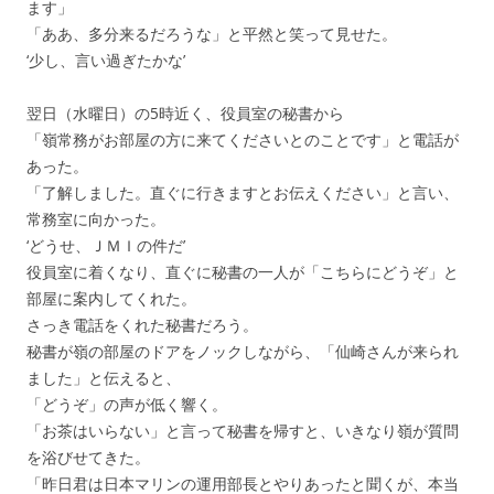
ます」
「ああ、多分来るだろうな」と平然と笑って見せた。
‘少し、言い過ぎたかな’
翌日（水曜日）の5時近く、役員室の秘書から
「嶺常務がお部屋の方に来てくださいとのことです」と電話が
あった。
「了解しました。直ぐに行きますとお伝えください」と言い、
常務室に向かった。
‘どうせ、ＪＭＩの件だ’
役員室に着くなり、直ぐに秘書の一人が「こちらにどうぞ」と
部屋に案内してくれた。
さっき電話をくれた秘書だろう。
秘書が嶺の部屋のドアをノックしながら、「仙崎さんが来られ
ました」と伝えると、
「どうぞ」の声が低く響く。
「お茶はいらない」と言って秘書を帰すと、いきなり嶺が質問
を浴びせてきた。
「昨日君は日本マリンの運用部長とやりあったと聞くが、本当