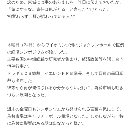
念のため、東城には事のあらましを一昨日に伝えておいたが、
「気にするな。責任は俺がとる」と言っただけだった。
‘相変わらず、肝が据わっている人だ’
木曜日（24日）からワイオミング州のジャクソンホールで恒例
の経済シンポジウムが始まった。
主要各国の中銀総裁や研究者が集まり、経済政策等を話し合う
恒例行事だ。
ドラギＥＣＢ総裁、イエレンＦＲＢ議長、そして日銀の黒田総
裁も出席した。
彼等から何が発信されるか分からないだけに、為替市場も動き
づらい展開となった。
週末の金曜日もシンポジウムから発せられる言葉を気にして、
為替市場はキャッチ・ボール相場となった。しかしながら、特
に為替に影響のある話は出なかった様だ。