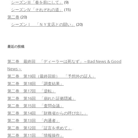
シーズンⅢ「春を前にして」
(9)
シーズンⅣ「それぞれの道」
(15)
第二巻
(20)
シーズンⅠ 「ＮＹ支店との闘い」
(20)
最近の投稿
第二巻 最終回 「ディーラーは死なず」～Bad News & Good
News～
第二巻 第19回（最終回前） 「予想外の証人」
第二巻 第18回 「調査結果」
第二巻 第17回 「逆転」
第二巻 第16回 「崩れた証拠隠滅」
第二巻 第15回 「査問会議」
第二巻 第14回 「財務省からの呼び出し」
第二巻 第13回 「内通者」
第二巻 第12回 「証言を求めて」
第二巻 第11回 「情報操作」