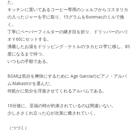
た。
キッチンに置いてあるコーヒー専用のシェルフからコスタリカ
の入ったジャーを手に取り、15グラムをBonmacのミルで挽
く。
丁寧にペーパーフィルターの継ぎ目を折り、ドリッパーのハリ
オＶ60にセットする。
沸騰したお湯をドリッピング・ケトルの‘タカヒロ雫’に移し、85
度になるまで待つ。
いつもの手順である。
BGMは気分を爽快にするために Age Garciaのピアノ・アルバ
ム‘Alabastro’を選んだ。
何処かに気分を浮遊させてくれるアルバムである。
10分後に、至福の時が約束されているのは間違いない。
少しささくれ立った心が次第に癒されていく。
（つづく）