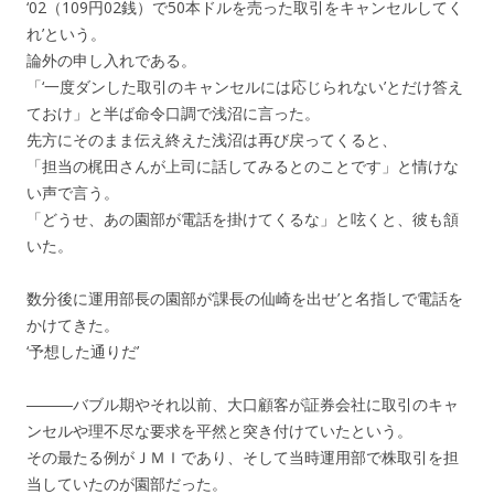
‘02（109円02銭）で50本ドルを売った取引をキャンセルしてく
れ’という。
論外の申し入れである。
「‘一度ダンした取引のキャンセルには応じられない’とだけ答え
ておけ」と半ば命令口調で浅沼に言った。
先方にそのまま伝え終えた浅沼は再び戻ってくると、
「担当の梶田さんが上司に話してみるとのことです」と情けな
い声で言う。
「どうせ、あの園部が電話を掛けてくるな」と呟くと、彼も頷
いた。
数分後に運用部長の園部が‘課長の仙崎を出せ’と名指しで電話を
かけてきた。
‘予想した通りだ’
―――バブル期やそれ以前、大口顧客が証券会社に取引のキャ
ンセルや理不尽な要求を平然と突き付けていたという。
その最たる例がＪＭＩであり、そして当時運用部で株取引を担
当していたのが園部だった。