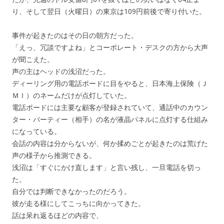
り、そして翌日（火曜日）の東京は109円前後で寄り付いた。
事件が起きたのはその日の朝方だった。
「えっ、冗談ですよね」とコーポレート・デスクの方から大声
が聞こえた。
声の主はヘッドの浅沼だった。
ディーリング用の電話ボードに目をやると、日本海上保険（Ｊ
ＭＩ）のネームだけが点灯していた。
電話ボードには主要な顧客が登録されていて、通話中のカウン
ター・パーティー（相手）の名が液晶パネルに点灯する仕組み
になっている。
会話の内容は分からないが、何か揉めごとが起きたのは荒げた
声の様子から推測できる。
浅沼は「すぐにかけ直します」と言い残し、一旦電話を切っ
た。
自分では判断できなかったのだろう。
彼が走る様にしてこっちに向かってきた。
話は呆れ返るほどの内容で、