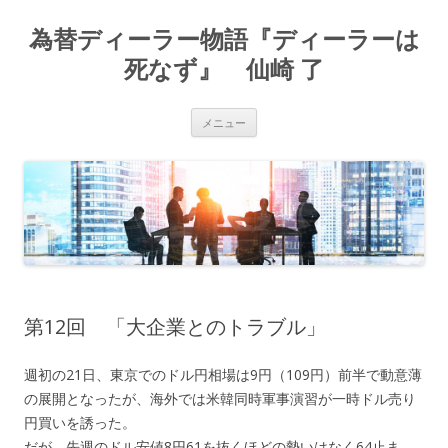
為替ディーラー物語『ディーラーは
死なず』 仙崎 了
コ
メニュー
ン
テ
ン
ツ
へ
ス
キ
ッ
プ
第12回 「大企業とのトラブル」
週初の21日、東京でのドル円相場は9円（109円）前半で動意薄
の展開となったが、海外では米韓同時軍事演習が一時ドル売り
円買いを誘った。
だが、先週のドル安値8円61を抜くほどの勢いはなく64止ま