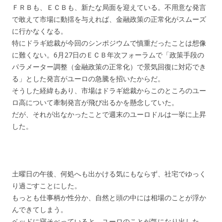
ＦＲＢも、ＥＣＢも、新たな局面を迎えている。不用意な発言
で敢えて市場に動揺を与えれば、金融政策の正常化がスムーズ
に行かなくなる。
特にドラギ総裁が今回のシンポジウムで慎重だったことは想像
に難くない。6月27日のＥＣＢ年次フォーラムで「政策手段の
パラメーター調整（金融政策の正常化）で景気回復に対応でき
る」とした発言がユーロの急騰を招いたからだ。
そうした経緯もあり、市場はドラギ総裁からこのところのユー
ロ高について牽制発言が飛び出るかを懸念していた。
だが、それが出なかったことで週末のユーロドルは一挙に上昇
した。
土曜日の午後、何処へも出かける気にもならず、社宅でゆっく
り過ごすことにした。
もっとも仕事柄か性分か、自然と頭の中には相場のことが浮か
んできてしまう。
ベッドに寝そべっていると、ユーロのことが気になり出した。