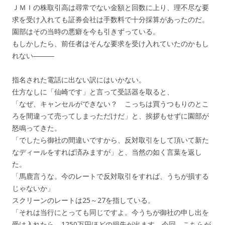
ＪＭＩの株取引高は尋常でない金額と回数に上り、理不尽な要
求を受け入れても証券会社は手数料で十分採算があったのだ。
園部はその当時の悪癖を今も引きずっている。
もしかしたら、前任者はそんな要求を受け入れていたのかもし
れない―――
指名された電話に出ない訳にはいかない。
仕方なしに「仙崎です」と言って受話器を取ると、
「なぜ、キャンセルができない？ こっちは買うつもりのとこ
ろを間違って売ってしまっただけだ」と、挨拶もせずに園部が
怒鳴ってきた。
「でしたら御社の間違いですから、反対取引をして頂いて新た
なディールをすれば済みますが」と、当然の如く言葉を返し
た。
「馬鹿言うな。今のレートで反対取引をすれば、うちが損する
じゃないか」
スクリーンのレートは25～27を指している。
「それは当行にとっても同じですよ。今うちが御社の申し出を
受け入れたら、1250万円ほどの損失が出ます。今回、こちらが