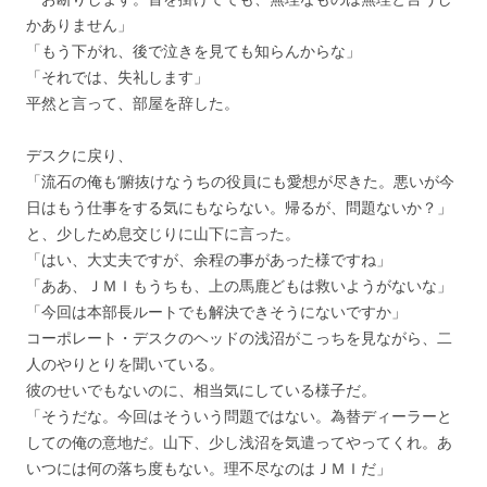
かありません」
「もう下がれ、後で泣きを見ても知らんからな」
「それでは、失礼します」
平然と言って、部屋を辞した。
デスクに戻り、
「流石の俺も‘腑抜けなうちの役員にも愛想が尽きた。悪いが今
日はもう仕事をする気にもならない。帰るが、問題ないか？」
と、少しため息交じりに山下に言った。
「はい、大丈夫ですが、余程の事があった様ですね」
「ああ、ＪＭＩもうちも、上の馬鹿どもは救いようがないな」
「今回は本部長ルートでも解決できそうにないですか」
コーポレート・デスクのヘッドの浅沼がこっちを見ながら、二
人のやりとりを聞いている。
彼のせいでもないのに、相当気にしている様子だ。
「そうだな。今回はそういう問題ではない。為替ディーラーと
しての俺の意地だ。山下、少し浅沼を気遣ってやってくれ。あ
いつには何の落ち度もない。理不尽なのはＪＭＩだ」