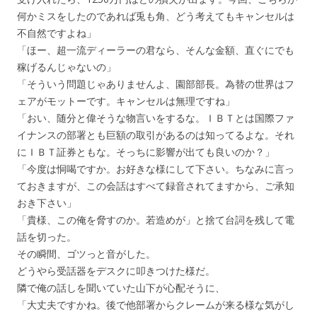
何かミスをしたのであれば兎も角、どう考えてもキャンセルは
不自然ですよね」
「ほー、超一流ディーラーの君なら、そんな金額、直ぐにでも
稼げるんじゃないの」
「そういう問題じゃありませんよ、園部部長。為替の世界はフ
ェアがモットーです。キャンセルは無理ですね」
「おい、随分と偉そうな物言いをするな。ＩＢＴとは国際ファ
イナンスの部署とも巨額の取引があるのは知ってるよな。それ
にＩＢＴ証券ともな。そっちに影響が出ても良いのか？」
「今度は恫喝ですか。お好きな様にして下さい。ちなみに言っ
ておきますが、この会話はすべて録音されてますから、ご承知
おき下さい」
「貴様、この俺を脅すのか。若造めが」と捨て台詞を残して電
話を切った。
その瞬間、ゴツっと音がした。
どうやら受話器をデスクに叩きつけた様だ。
隣で俺の話しを聞いていた山下が心配そうに、
「大丈夫ですかね。後で他部署からクレームが来る様な気がし