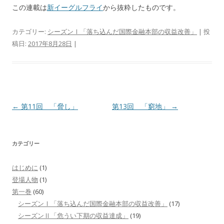
この連載は
新イーグルフライ
から抜粋したものです。
カテゴリー:
シーズンⅠ「落ち込んだ国際金融本部の収益改善」
| 投
稿日:
2017年8月28日
|
投
←
第11回 「脅し」
第13回 「窮地」
→
稿
ナ
カテゴリー
ビ
ゲ
はじめに
(1)
ー
登場人物
(1)
シ
第一巻
(60)
シーズンⅠ「落ち込んだ国際金融本部の収益改善」
(17)
ョ
シーズンⅡ「危うい下期の収益達成」
(19)
ン