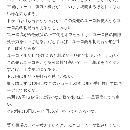
市場はユーロに強気の様だが、このまま続騰するほど甘くはな
い様な気もする。
ドラギは何も言わなかったが、この先他のユーロ圏要人からユ
ーロ高牽制発言があるかもしれない。
‘ユーロ高が金融政策の正常化をオフセットし、ユーロ圏の国際
競争力を低下させる。だとすれば、ユーロ高牽制発言が飛び出
る可能性がある’。
ユーロドルが1.2を超えると相場が一旦伸び切るかもしれない。
この先もユーロ高となる可能性は高いが、一旦相場を冷やすと
すれば、丁度良い頃である。
ドル円はまだ下を打った感じがない。
取り敢えずは10円台後半のショート50本はまだ手仕舞わずにキ
ープしておくか。
来週も8円13を潰しに行かない様であれば、一旦買戻しても良
い。
その後は10円95～11円05が一杯ってところかな。
暫く相場のことを考えていると、ふとコーヒーが飲みたくなっ