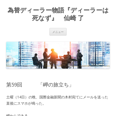
為替ディーラー物語『ディーラーは
死なず』 仙崎 了
コ
メニュー
ン
テ
ン
ツ
へ
ス
キ
ッ
プ
第59回 「岬の旅立ち」
土曜（14日）の晩、国際金融新聞の木村宛てにメールを送った
直後にスマホが鳴った。
岬からである。