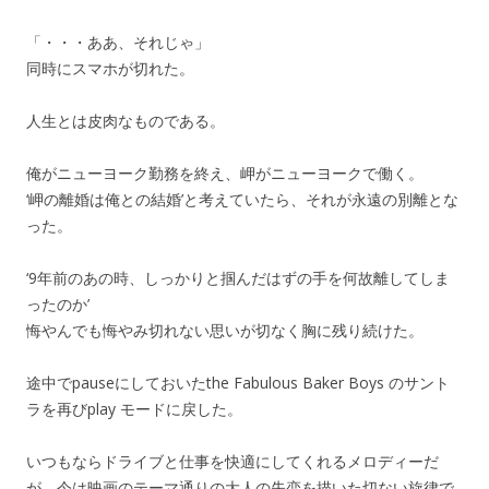
「・・・ああ、それじゃ」
同時にスマホが切れた。
人生とは皮肉なものである。
俺がニューヨーク勤務を終え、岬がニューヨークで働く。
‘岬の離婚は俺との結婚’と考えていたら、それが永遠の別離とな
った。
‘9年前のあの時、しっかりと掴んだはずの手を何故離してしま
ったのか’
悔やんでも悔やみ切れない思いが切なく胸に残り続けた。
途中でpauseにしておいたthe Fabulous Baker Boys のサント
ラを再びplay モードに戻した。
いつもならドライブと仕事を快適にしてくれるメロディーだ
が、今は映画のテーマ通りの大人の失恋を描いた切ない旋律で