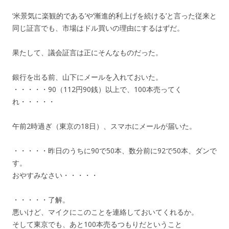
‘米景気に楽観的である’や‘漸進的利上げを続ける’と言った従来と
同じ証言でも、市場はドル買いの理由にするはずだ。
果たして、議会証言は正にそんなものだった。
銀行を出る前、山下にメールを入れておいた。
・・・・・90（112円90銭）以上で、100本売ってく
れ・・・・・
午前2時過ぎ（東京の18日）、スマホにメールが届いた。
・・・・・昨日のうちに90で50本、数分前に92で50本、ダンで
す。
おやすみなさい・・・・・
・・・・・了解。
悪いけど、マイクにこのことを連絡しておいてくれるか。
そして東京でも、あと100本売るつもりだということ