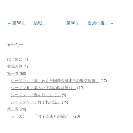
投
←
第58回 「挑戦」
第60回 「台風の後」
→
稿
ナ
カテゴリー
ビ
ゲ
はじめに
(1)
ー
登場人物
(1)
シ
第一巻
(60)
シーズンⅠ「落ち込んだ国際金融本部の収益改善」
(17)
ョ
シーズンⅡ「危うい下期の収益達成」
(19)
ン
シーズンⅢ「春を前にして」
(9)
シーズンⅣ「それぞれの道」
(15)
第二巻
(20)
シーズンⅠ 「ＮＹ支店との闘い」
(20)