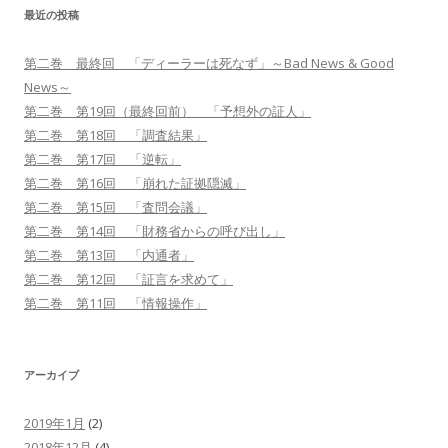
最近の投稿
第二巻 最終回 「ディーラーは死なず」～Bad News & Good
News～
第二巻 第19回（最終回前） 「予想外の証人」
第二巻 第18回 「調査結果」
第二巻 第17回 「逆転」
第二巻 第16回 「崩れた証拠隠滅」
第二巻 第15回 「査問会議」
第二巻 第14回 「財務省からの呼び出し」
第二巻 第13回 「内通者」
第二巻 第12回 「証言を求めて」
第二巻 第11回 「情報操作」
アーカイブ
2019年1月
(2)
2018年12月
(4)