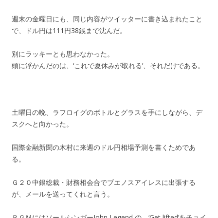
週末の金曜日にも、同じ内容がツイッターに書き込まれたこと
で、ドル円は111円38銭まで沈んだ。
別にラッキーとも思わなかった。
頭に浮かんだのは、‘これで夏休みが取れる’、それだけである。
土曜日の晩、ラフロイグのボトルとグラスを手にしながら、デ
スクへと向かった。
国際金融新聞の木村に来週のドル円相場予測を書くためであ
る。
Ｇ２０中銀総裁・財務相会合でブエノスアイレスに出張する
が、メールを送ってくれと言う。
ＢＧＭにはソールシンガーJohn Legend の ‘Get lifted’をチョイ