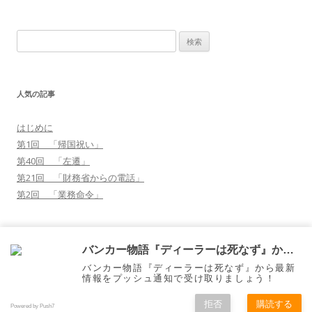
検
索
:
人気の記事
はじめに
第1回 「帰国祝い」
第40回 「左遷」
第21回 「財務省からの電話」
第2回 「業務命令」
41
購読する
バンカー物語『ディーラーは死なず』から通知を受け取る
バンカー物語『ディーラーは死なず』から最新
情報をプッシュ通知で受け取りましょう！
Proudly powered by WordPress
拒否
購読する
Powered by Push7