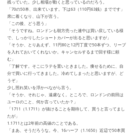
残っていた。少し相場が動くと思っているのだろう。
「70の50本、出来ています。下は63（110円63銭）までです」
席に着くなり、山下が言う。
「この後、どう思う」
「そうですね。ロンドンも朝方売った連中は買い戻している様
で、しっかりしたショートカバーが出ると思いますが」
「そうか、とりあえず、11円80と12円丁度で50本ずつ、リーブ
を入れておいてくれないか。キャンセルするまで回す様に頼
む」
「了解です。そこにラテを置いときました。痩せるために、自
分で買いに行ってきました。冷めてしまったと思いますが、ど
うぞ」
少し照れ笑いを浮かべながら言う。
「そうか、それじゃ、遠慮なく。ところで、ロンドンの前田は
ユーロのこと、何か言っていたか？」
「1711（1.1711）が抜けることを期待して、買うと言ってまし
たが」
1.1711とは2年前の高値のことである。
「まあ、そうだろうな。今、16ハーフ（1.1650）近辺で50本買