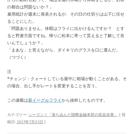
の都合は問題ないか？」
雇用統計が週末に発表されるが、その日の仕切りは山下に任せ
ることにした。
「問題ありません。休暇はフライに出かけるんですか？ とす
ると野麦方面ですね。帰りに松本に寄って貰えると了解して良
いんでしょうか？」
「まあな」と答えながら、ダイキリのグラスを口に運んだ。
（つづく）
注
*チェンジ：クォートしている最中に相場が動くことがある。そ
の場合、出し手がレートを変更することを言う。
この連載は
新イーグルフライ
から抜粋したものです。
カテゴリー:
シーズンⅠ「落ち込んだ国際金融本部の収益改善」
| 投
稿日:
2017年7月31日
|