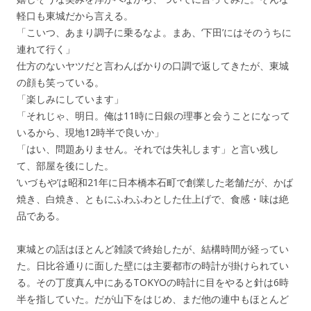
軽口も東城だから言える。
「こいつ、あまり調子に乗るなよ。まあ、‘下田’にはそのうちに
連れて行く」
仕方のないヤツだと言わんばかりの口調で返してきたが、東城
の顔も笑っている。
「楽しみにしています」
「それじゃ、明日。俺は11時に日銀の理事と会うことになって
いるから、現地12時半で良いか」
「はい、問題ありません。それでは失礼します」と言い残し
て、部屋を後にした。
‘いづもや’は昭和21年に日本橋本石町で創業した老舗だが、かば
焼き、白焼き、ともにふわふわとした仕上げで、食感・味は絶
品である。
東城との話はほとんど雑談で終始したが、結構時間が経ってい
た。日比谷通りに面した壁には主要都市の時計が掛けられてい
る。その丁度真ん中にあるTOKYOの時計に目をやると針は6時
半を指していた。だが山下をはじめ、まだ他の連中もほとんど