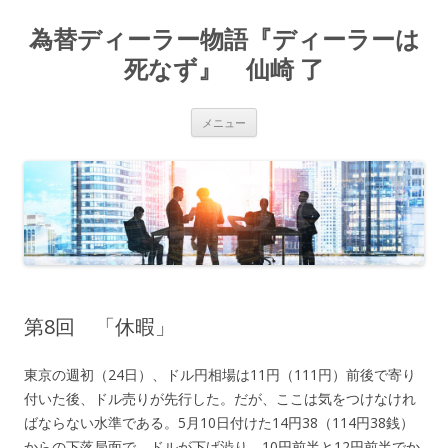
為替ディーラー物語『ディーラーは
死なず』 仙崎 了
コ
メニュー
ン
テ
ン
ツ
へ
ス
キ
ッ
プ
第8回 「休暇」
東京の週初（24日）、ドル円相場は11円（111円）前後で寄り
付いた後、ドル売りが先行した。だが、ここは気をつけなけれ
ばならない水準である。5月10日付けた14円38（114円38銭）
からの下落局面で、ドルが下げ渋り、10円前半と12円前半でか