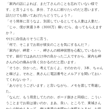
「家内の話によれば、まだ了さんのことを忘れていない様で
す。と言うよりも、多分、了さんに頼りたいのだと思います。
話だけでも聴いてあげたらどうでしょう？」
「そう簡単に言うなよ。別居しているとしても人妻は人妻だ」
「じゃ、僕が来週３本（3000万）稼いだら、会ってもらえます
か？」
やけに自信ありそうに言う。
「何で、そこまでお前が彼女のことを気にするんだ？」
「家内が、岬君・・・、岬さんの精神状態を心配しているから
です。銀行ではあれだけ仲の良かった二人ですから、家内も岬
さんの心の痛みが良く分かるのだと思います」
「そうか、分かった。考えておくよ。そのかわり、3本、ちゃん
と稼げよ。それと、奥さんに電話番号とメルアドを聞いておい
てくれないか？」
「ありがとうございます」と言いながら、メモを渡して寄越し
た。
「なんだ、もう用意してたのか。ボード捌きと同様に、こうい
うことまでお前は速いのか。まあ、良い。ところで、東城さん
からの勧めもあって、俺は来週の水曜から休暇をとるが、お前