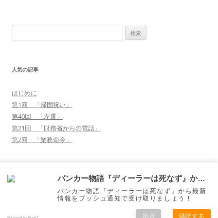
検
索
:
人気の記事
はじめに
第1回 「帰国祝い」
第40回 「左遷」
第21回 「財務省からの電話」
第2回 「業務命令」
41
購読する
バンカー物語『ディーラーは死なず』から通知を受け取る
バンカー物語『ディーラーは死なず』から最新
情報をプッシュ通知で受け取りましょう！
Proudly powered by WordPress
拒否
購読する
Powered by Push7