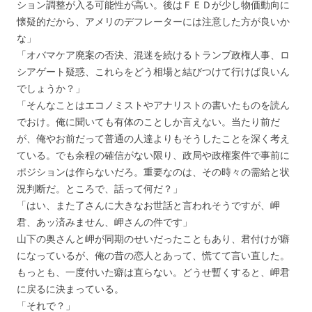
ション調整が入る可能性が高い。後はＦＥＤが少し物価動向に
懐疑的だから、アメリのデフレーターには注意した方が良いか
な」
「オバマケア廃案の否決、混迷を続けるトランプ政権人事、ロ
シアゲート疑惑、これらをどう相場と結びつけて行けば良いん
でしょうか？」
「そんなことはエコノミストやアナリストの書いたものを読ん
でおけ。俺に聞いても有体のことしか言えない。当たり前だ
が、俺やお前だって普通の人達よりもそうしたことを深く考え
ている。でも余程の確信がない限り、政局や政権案件で事前に
ポジションは作らないだろ。重要なのは、その時々の需給と状
況判断だ。ところで、話って何だ？」
「はい、また了さんに大きなお世話と言われそうですが、岬
君、あッ済みません、岬さんの件です」
山下の奥さんと岬が同期のせいだったこともあり、君付けが癖
になっているが、俺の昔の恋人とあって、慌てて言い直した。
もっとも、一度付いた癖は直らない。どうせ暫くすると、岬君
に戻るに決まっている。
「それで？」