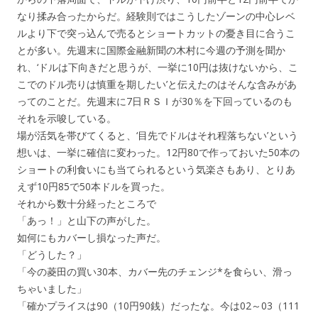
なり揉み合ったからだ。経験則ではこうしたゾーンの中心レベ
ルより下で突っ込んで売るとショートカットの憂き目に合うこ
とが多い。先週末に国際金融新聞の木村に今週の予測を聞か
れ、‘ドルは下向きだと思うが、一挙に10円は抜けないから、こ
こでのドル売りは慎重を期したい’と伝えたのはそんな含みがあ
ってのことだ。先週末に7日ＲＳＩが30％を下回っているのも
それを示唆している。
場が活気を帯びてくると、‘目先でドルはそれ程落ちない’という
想いは、一挙に確信に変わった。12円80で作っておいた50本の
ショートの利食いにも当てられるという気楽さもあり、とりあ
えず10円85で50本ドルを買った。
それから数十分経ったところで
「あっ！」と山下の声がした。
如何にもカバーし損なった声だ。
「どうした？」
「今の菱田の買い30本、カバー先のチェンジ*を食らい、滑っ
ちゃいました」
「確かプライスは90（10円90銭）だったな。今は02～03（111