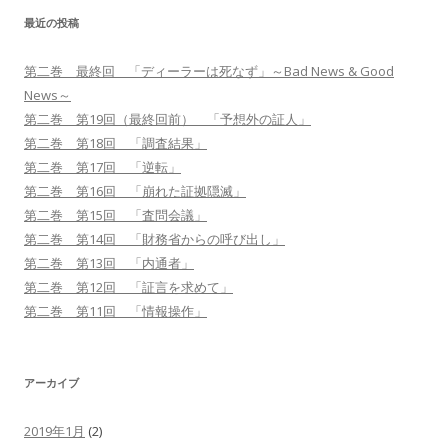
最近の投稿
第二巻 最終回 「ディーラーは死なず」～Bad News & Good
News～
第二巻 第19回（最終回前） 「予想外の証人」
第二巻 第18回 「調査結果」
第二巻 第17回 「逆転」
第二巻 第16回 「崩れた証拠隠滅」
第二巻 第15回 「査問会議」
第二巻 第14回 「財務省からの呼び出し」
第二巻 第13回 「内通者」
第二巻 第12回 「証言を求めて」
第二巻 第11回 「情報操作」
アーカイブ
2019年1月
(2)