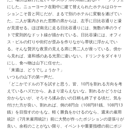
にした。ニューヨーク在勤中に建て替えられたホテルはロケー
ションこそ昔と同じだが、まるで別のホテルに変貌を遂げてい
た。二人が案内された窓際の席からは、左手に日比谷通りと濠
が見渡せる。ほぼ南北に走る日比谷通りには、無数の車のライ
トで変則的なドット線が描かれている。日比谷濠には、オフィ
ス・ビルの灯りや街灯が歪みを作りながら帯状に浮かんでい
る。そんな贅沢な夜景の見える席に男二人が座っている。傍か
ら見れば、違和感のある光景に違いない。ドリンクをダイキリ
にし、食べ物は山下に任せた。
「来週は、どうでしょうか？」
いつもの山下の第一声だ。
「どこかでドルの下を試すと思う。皆、10円を割れる方向を考
えているハズだから、あまり逆らえないな。割れるかどうかは
分からないが、そろそろ揉み合いの日柄も終了する頃だ。気を
付けた方が良い。割れれば、例の8円台（108円81銭、108円13
銭）を目指すのかもな。軽く勝負をかけるのなら、週末の雇用
統計（7月米雇用統計）前に大勢が作ったポジションの逆張りが
良い。余程のことがない限り、イベントや重要指標の前にポジ