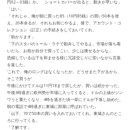
円02～03銭）か。 ショートカバーが出ると、動きが早いな」
「はい」
「それじゃ、俺が朝に買った85（10円85銭）の買い50本を使
え。20本余るが、それもお前にやるよ。後で、アカウント・コ
レクション（訂正）の手続きをしておいてくれ」
「助かります」
「下のスタバのトール・ラテで勘弁してやるよ。市場が落ち着
いたら、お前が自分で買ってこい。少しは痩せるからな」
恐縮している山下を和ませる様に冗談交じりに笑いながら言葉
を返した。
‘これで、俺のロングはなくなったか。どうせまた下がるから、
そこで買うか’
午後にかけてドルは11円18まで戻したが、買いは続かかった。
午後3時過ぎに欧州勢が市場に入ってくると、ドルの上値がジン
ワリと重たくなり、4時を過ぎた頃一挙にドルが下落し始めた。
朝の電話で4時過ぎに東城に部屋に呼ばれていた。
「山下、70で50本の買いを入れておいてくれ。東城さんのとこ
ろに行ってくる」
「了解です」