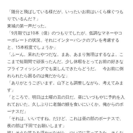
「随分と飛ばしている様だが、いったいお前はいくら稼ぐつも
りでいるんだ？」
東城の第一声だった。
「9月期では10本（億）のつもりでしたが、低調なマネーやコ
ーポレートの状況、それにインターバンクのブレを考慮する
と、15本程度でしょうか」
「ふーん。呆れたやつだな。まあ、あまり無理はするなよ。こ
こまで短期間で頑張ったんだ。少し休暇をとってお前の好きな
フライフィッシングでも楽しんできたらどうだ。 今お前に倒
れられたら困るのは俺だからな」
「ありがとうございます。山下とも調整しながら、考えてみま
す」
「ところで、明日は土曜の丑の日だ。昼に‘いづもや’に予約を入
れておいた。久しぶりに老舗の鰻を食いにいくか。俺からのボ
ーナスだ」
「それは、いいですね。だけど、これは昼の部のボーナスで、
夜の部は‘下田’でお願いします」
嬉しそうな笑みを浮かべながら、ついでに言ってみた。そんな