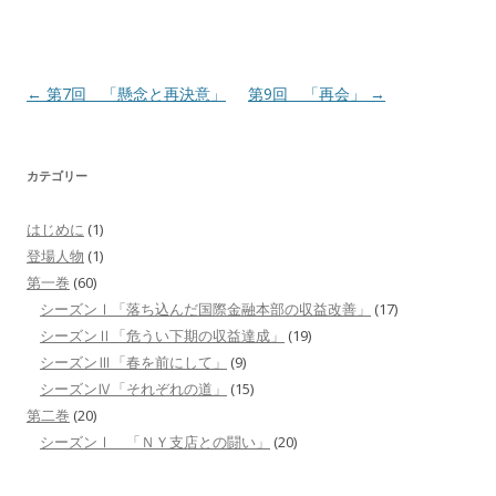
投
←
第7回 「懸念と再決意」
第9回 「再会」
→
稿
ナ
カテゴリー
ビ
ゲ
はじめに
(1)
ー
登場人物
(1)
シ
第一巻
(60)
シーズンⅠ「落ち込んだ国際金融本部の収益改善」
(17)
ョ
シーズンⅡ「危うい下期の収益達成」
(19)
ン
シーズンⅢ「春を前にして」
(9)
シーズンⅣ「それぞれの道」
(15)
第二巻
(20)
シーズンⅠ 「ＮＹ支店との闘い」
(20)